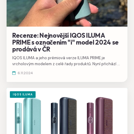
Recenze: Nejnovější IQOS ILUMA
PRIME s označením "i" model 2024 se
prodává v ČR
IQOS ILUMA a jeho prémiová verze ILUMA PRIME je
vrcholovým modelem z celé řady produktů. Nyní přichází v
nejnovější verzi s označením i. Přináší dotykový displej na
6.11.2024
nahřívači, vylepšenou správu nabíjení, umožňující
prodloužit dobu užívání a možnost pozastavit nahřívání.
IQOS ILUMA