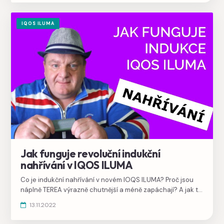
IQOS ILUMA
Jak funguje revoluční indukční
nahřívání v IQOS ILUMA
Co je indukční nahřívání v novém IOQS ILUMA? Proč jsou
náplně TEREA výrazně chutnější a méně zapáchají? A jak to
celé funguje?
13.11.2022