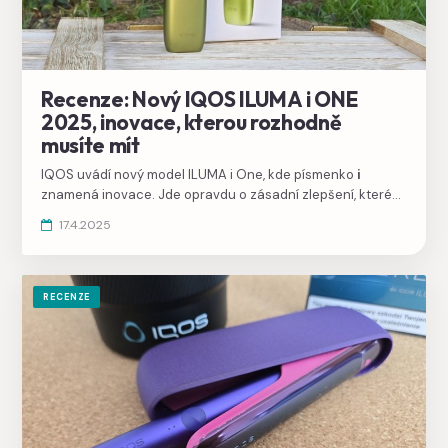
Recenze: Nový IQOS ILUMA i ONE
2025, inovace, kterou rozhodně
musíte mít
IQOS uvádí nový model ILUMA i One, kde písmenko
i
znamená inovace. Jde opravdu o zásadní zlepšení, které
se vám bude líbit, na jaké jsme čekali od začátku a díky
17.4.2025
kterému se rozhodně vyplatí zvažovat nákup.
RECENZE