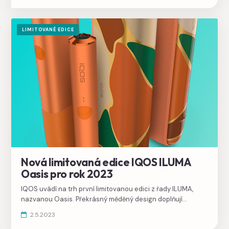
WE Edition
.
LIMITOVANÉ EDICE
Nová limitovaná edice IQOS ILUMA
Oasis pro rok 2023
IQOS uvádí na trh první limitovanou edici z řady ILUMA,
nazvanou Oasis. Překrásný měděný design doplňují
nápaditá pestrobarevná dvířka. Limitovaná edice je
2.5.2023
dostupná pro všechny modely ILUMA, Prime i One.