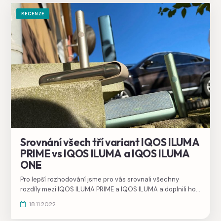
RECENZE
Srovnání všech tří variant IQOS ILUMA
PRIME vs IQOS ILUMA a IQOS ILUMA
ONE
Pro lepší rozhodování jsme pro vás srovnali všechny
rozdíly mezi IQOS ILUMA PRIME a IQOS ILUMA a doplnili ho
porovnání také s ILUMA ONE.
18.11.2022