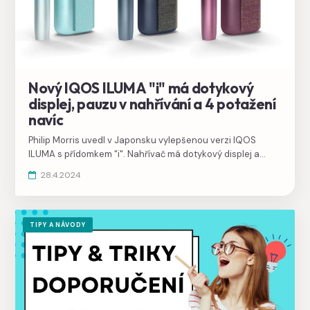
Nový IQOS ILUMA "i" má dotykový
displej, pauzu v nahřívání a 4 potažení
navíc
Philip Morris uvedl v Japonsku vylepšenou verzi IQOS
ILUMA s přídomkem "i". Nahřívač má dotykový displej a
umožňuje pozastavit nahřívání náplně až na 8 minut.
28.4.2024
TIPY A NÁVODY