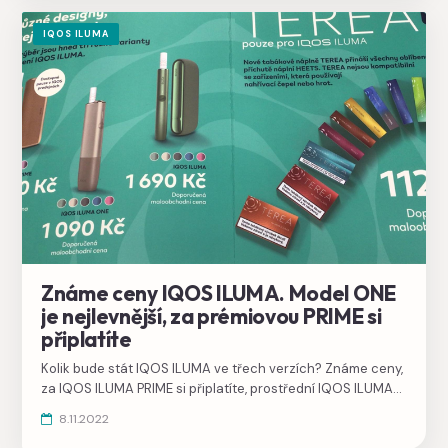
IQOS ILUMA
Známe ceny IQOS ILUMA. Model ONE
je nejlevnější, za prémiovou PRIME si
připlatíte
Kolik bude stát IQOS ILUMA ve třech verzích? Známe ceny,
za IQOS ILUMA PRIME si připlatíte, prostřední IQOS ILUMA
cenou nepřekvapí, nejlevnější bude IQOS ILUMA ONE.
8.11.2022