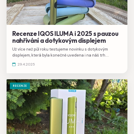
Recenze IQOS ILUMA i 2025 s pauzou
nahřívání a dotykovým displejem
Už více než půl roku testujeme novinku s dotykovým
displejem, která byla konečně uvedena i na náš trh.
Zatímco z venku zaujme krásnými barvami, uvnitř nabízí
29.4.2025
dotykový displej a vylepšené nahřívání náplní.
RECENZE