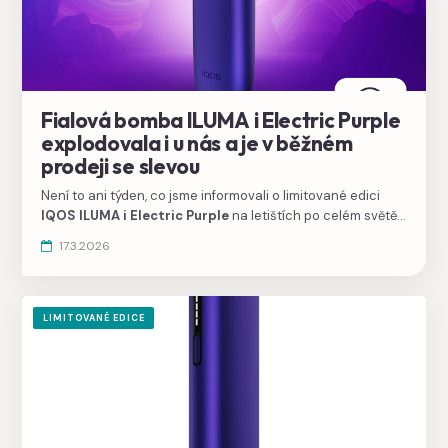
Fialová bomba ILUMA i Electric Purple
explodovala i u nás a je v běžném
prodeji se slevou
Není to ani týden, co jsme informovali o limitované edici
IQOS ILUMA i Electric Purple
na letištích po celém světě s
povzdechem, že ji nadšenci jako já musí hledat po letištích.
17.3.2026
A hle, už je v nabídce i u nás!
LIMITOVANÉ EDICE