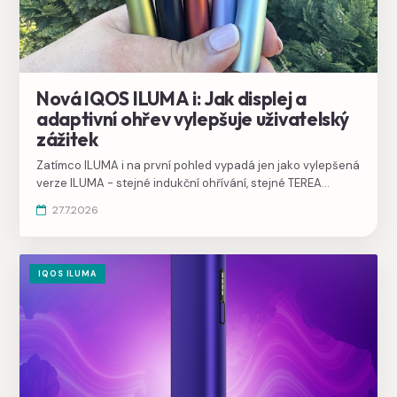
Nová IQOS ILUMA i: Jak displej a
adaptivní ohřev vylepšuje uživatelský
zážitek
Zatímco ILUMA i na první pohled vypadá jen jako vylepšená
verze ILUMA - stejné indukční ohřívání, stejné TEREA
náplně, žádné čištění - jeden detail signalizuje mnohem
27.7.2026
větší posun: zařízení má dotykový displej. ILUMA i je první
IQOS, který přidává uživatelské funkce, jaké byste čekali
spíš u smartphonu nebo vapovacího modu než u
tabákového produktu.
IQOS ILUMA