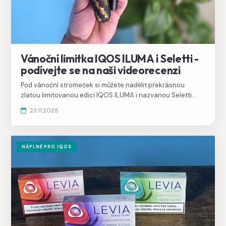
Vánoční limitka IQOS ILUMA i Seletti -
podívejte se na naši videorecenzi
Pod vánoční stromeček si můžete nadělit překrásnou
zlatou limitovanou edici IQOS ILUMA i nazvanou Seletti
podle italského módního návrháře, který má v oblibě zlaté
23.11.2025
kostičky.
NÁPLNĚ PRO IQOS