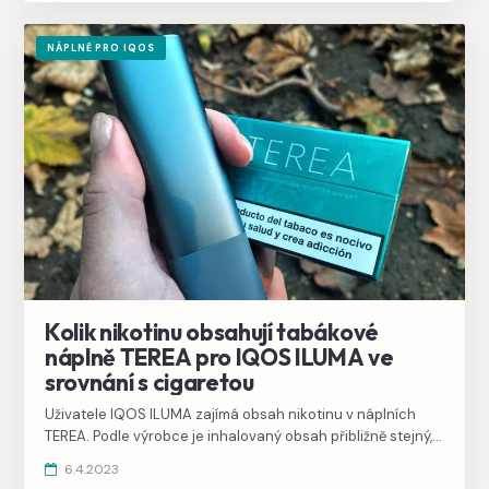
NÁPLNĚ PRO IQOS
Kolik nikotinu obsahují tabákové
náplně TEREA pro IQOS ILUMA ve
srovnání s cigaretou
Uživatele IQOS ILUMA zajímá obsah nikotinu v náplních
TEREA. Podle výrobce je inhalovaný obsah přibližně stejný,
jako při kouření cigaret.
6.4.2023