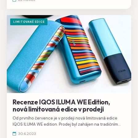
LIMITOVANÉ EDICE
Recenze IQOS ILUMA WE Edition,
nová limitovaná edice v prodeji
Od prvního července je v prodeji nová limitovaná edice
IQOS ILUMA WE edition. Prodej byl zahájen na tradičním
karlovarském filmovém festivalu, po jeho skončení je
30.6.2023
dostupná i v eshopu IQOS. Přehrajte si naší
videorecenzi