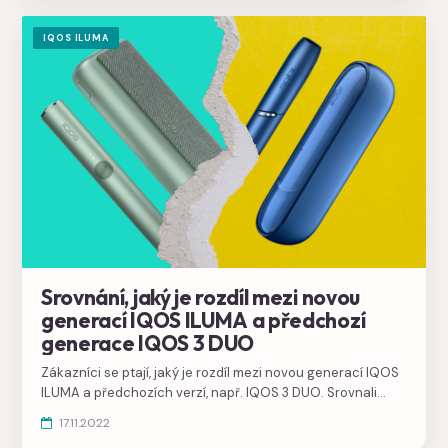
IQOS ILUMA
Srovnání, jaký je rozdíl mezi novou
generací IQOS ILUMA a předchozí
generace IQOS 3 DUO
Zákazníci se ptají, jaký je rozdíl mezi novou generací IQOS
ILUMA a předchozích verzí, např. IQOS 3 DUO. Srovnali
jsme přehledně všechny výhody, které novinka přináší.
17.11.2022