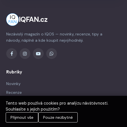
a znečišťování.
IQFAN.cz
Nezávislý magazín o IQOS — novinky, recenze, tipy a
návody, náplně a kde koupit nejvýhodněji.
Rubriky
Novinky
Recenze
Tipy a návody
Tento web používá cookies pro analýzu návštěvnosti.
Souhlasíte s jejich použitím?
Na cesty
Přijmout vše
Pouze nezbytné
Škodlivost