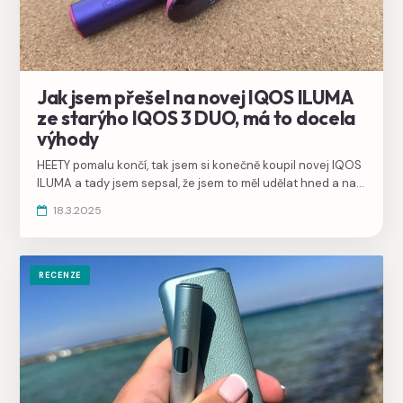
Jak jsem přešel na novej IQOS ILUMA
ze starýho IQOS 3 DUO, má to docela
výhody
HEETY pomalu končí, tak jsem si konečně koupil novej IQOS
ILUMA a tady jsem sepsal, že jsem to měl udělat hned a na
nic nečekat, protože za mě je to docela pecka.
18.3.2025
RECENZE