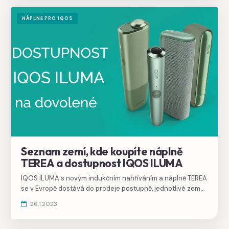
NÁPLNĚ PRO IQOS
Seznam zemí, kde koupíte náplně
TEREA a dostupnost IQOS ILUMA
IQOS ILUMA s novým indukčním nahříváním a náplně TEREA
se v Evropě dostává do prodeje postupně, jednotlivé země
přicházejí postupně, v seznamu je i Polsko.
26.1.2023