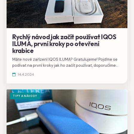
Rychlý návod jak začít používat IQOS
ILUMA, první kroky po otevření
krabice
Máte nové zařízení IQOS ILUMA? Gratulujeme! Pojďme se
podívat na první kroky jak ho začít používat, doporučíme
jak vybrat náplně TEREA a na konci jsme vybrali užitečné
14.4.2024
tipy do začátku.
TIPY A NÁVODY