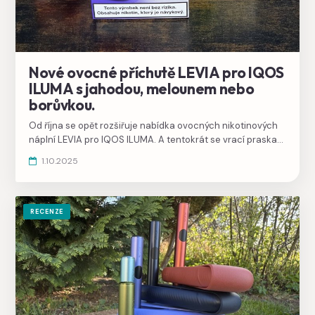
Nové ovocné příchutě LEVIA pro IQOS
ILUMA s jahodou, melounem nebo
borůvkou.
Od října se opět rozšiřuje nabídka ovocných nikotinových
náplní LEVIA pro IQOS ILUMA. A tentokrát se vrací praskací
kulička, díky které změníte chuť.
1.10.2025
RECENZE