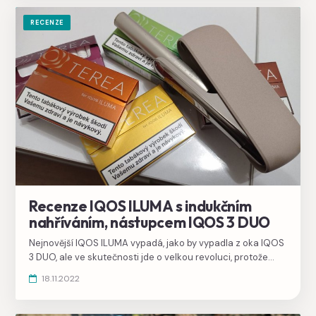
RECENZE
Recenze IQOS ILUMA s indukčním
nahříváním, nástupcem IQOS 3 DUO
Nejnovější IQOS ILUMA vypadá, jako by vypadla z oka IQOS
3 DUO, ale ve skutečnosti jde o velkou revoluci, protože
nahřívá náplně TEREA pomocí indukce. Rozdíl poznáte
18.11.2022
hned po rozbalení, v krabičce chybí čistítko i čistící tyčinky,
protože už nikdy nebude potřeba čistit. Ukážeme vám, v
čem se liší a proč byste si ho měli koupit.