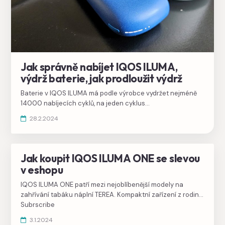
Jak správně nabíjet IQOS ILUMA,
výdrž baterie, jak prodloužit výdrž
Baterie v IQOS ILUMA má podle výrobce vydržet nejméně
14000 nabíjecích cyklů, na jeden cyklus
nabije nahřívač více než 20x, průměrnému kuřákovi by tedy
28.2.2024
měla vydržet dva až tři roky bez ztráty kapacity.
Jak koupit IQOS ILUMA ONE se slevou
SLEVY IQOS
v eshopu
IQOS ILUMA ONE patří mezi nejoblíbenější modely na
zahřívání tabáku náplní TEREA. Kompaktní zařízení z rodiny
ILUMA je nejlevnější s nejlepším poměrem cena/výkon.
Subrscribe
3.1.2024