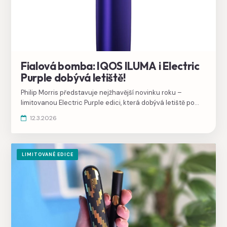
Fialová bomba: IQOS ILUMA i Electric
Purple dobývá letiště!
Philip Morris představuje nejžhavější novinku roku –
limitovanou Electric Purple edici, která dobývá letiště po
celém světě. Chceš být první, kdo ji vlastní?
12.3.2026
LIMITOVANÉ EDICE