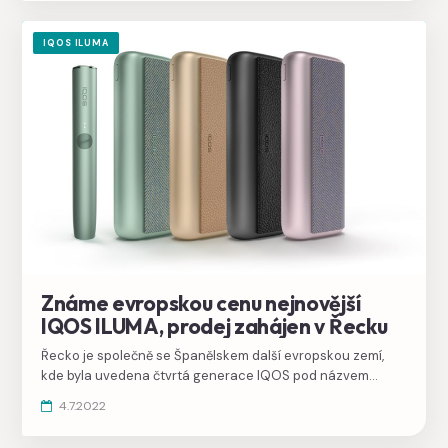
IQOS ILUMA
Známe evropskou cenu nejnovější
IQOS ILUMA, prodej zahájen v Řecku
Řecko je společně se Španělskem další evropskou zemí,
kde byla uvedena čtvrtá generace IQOS pod názvem
ILUMA. V eshopu jsme dohledali řecké ceny, které bývají
4.7.2022
podobné českým cenám.