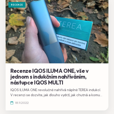
RECENZE
Recenze IQOS ILUMA ONE, vše v
jednom s indukčním nahříváním,
nástupce IQOS MULTI
IQOS ILUMA ONE revolučně nahřívá náplně TEREA indukcí.
V recenzi se dozvíte, jak dlouho vydrží, jak chutná a komu
bude vyhovovat. A také to, že už ho díky novým náplním
18.11.2022
nikdy nebude potřeba čistit.