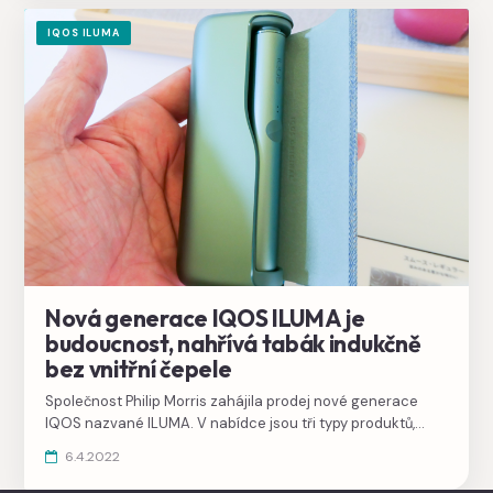
IQOS ILUMA
Nová generace IQOS ILUMA je
budoucnost, nahřívá tabák indukčně
bez vnitřní čepele
Společnost Philip Morris zahájila prodej nové generace
IQOS nazvané ILUMA. V nabídce jsou tři typy produktů,
IQOS ILUMA Prime,
IQOS ILUMA a IQOS ILUMA
6.4.2022
ONE
. Revolucí je zahřívání tabáku pomocí indukce bez
středové čepele, což zlepší požitek a odstraní poruchovost