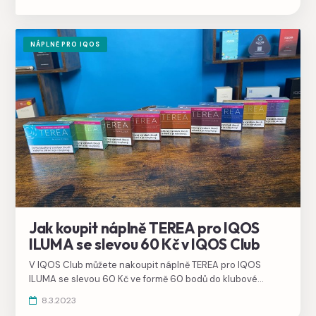
NÁPLNĚ PRO IQOS
Jak koupit náplně TEREA pro IQOS
ILUMA se slevou 60 Kč v IQOS Club
V IQOS Club můžete nakoupit náplně TEREA pro IQOS
ILUMA se slevou 60 Kč ve formě 60 bodů do klubové
peněženky, za body si pak vygenerujete voucher na nákup
8.3.2023
libovolného dalšího zboží.