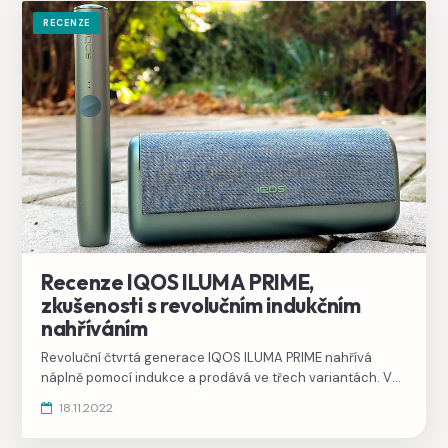
RECENZE
Recenze IQOS ILUMA PRIME,
zkušenosti s revolučním indukčním
nahříváním
Revoluční čtvrtá generace IQOS ILUMA PRIME nahřívá
náplně pomocí indukce a prodává ve třech variantách. V
recenzi se dozvíte proč má výrazně lepší chuť a že už není
18.11.2022
potřeba čistit.