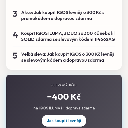
3
Akce: Jak koupit IQOS levněji o 300 Kč s
promokódem a dopravou zdarma
4
Koupit IQOS ILUMA, 3 DUO za 300 Kč nebo lil
SOLID zdarma se slevovým kódem 11466SAG
5
Velká sleva: Jak koupit IQOS o 300 Kč levněji
se slevovým kódem a dopravou zdarma
SLEVOVÝ KÓD
−400 Kč
na IQOS ILUMA i + doprava zdarma
Jak koupit levněji