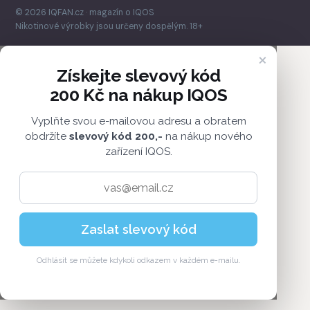
© 2026 IQFAN.cz · magazín o IQOS
Nikotinové výrobky jsou určeny dospělým. 18+
×
Získejte slevový kód
200 Kč na nákup IQOS
Vyplňte svou e-mailovou adresu a obratem
obdržíte
slevový kód 200,-
na nákup nového
zařízení IQOS.
Zaslat slevový kód
Odhlásit se můžete kdykoli odkazem v každém e-mailu.