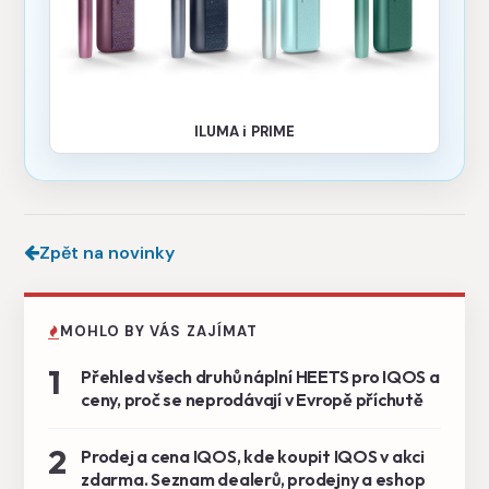
ILUMA i PRIME
Zpět na novinky
MOHLO BY VÁS ZAJÍMAT
1
Přehled všech druhů náplní HEETS pro IQOS a
ceny, proč se neprodávají v Evropě příchutě
2
Prodej a cena IQOS, kde koupit IQOS v akci
zdarma. Seznam dealerů, prodejny a eshop