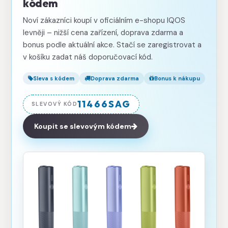
kódem
Noví zákazníci koupí v oficiálním e-shopu IQOS
levněji – nižší cena zařízení, doprava zdarma a
bonus podle aktuální akce. Stačí se zaregistrovat a
v košíku zadat náš doporučovací kód.
Sleva s kódem
Doprava zdarma
Bonus k nákupu
11466SAG
SLEVOVÝ KÓD
Koupit se slevovým kódem