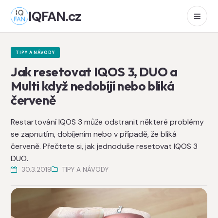
IQFAN.cz
TIPY A NÁVODY
Jak resetovat IQOS 3, DUO a
Multi když nedobíjí nebo bliká
červeně
Restartování IQOS 3 může odstranit některé problémy
se zapnutím, dobíjením nebo v případě, že bliká
červeně. Přečtete si, jak jednoduše resetovat IQOS 3
DUO.
30.3.2019
TIPY A NÁVODY