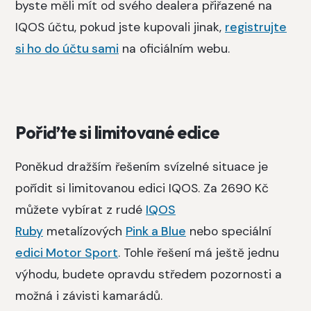
byste měli mít od svého dealera přiřazené na
IQOS účtu, pokud jste kupovali jinak,
registrujte
si ho do účtu sami
na oficiálním webu.
Pořiďte si limitované edice
Poněkud dražším řešením svízelné situace je
pořídit si limitovanou edici IQOS. Za 2690 Kč
můžete vybírat z rudé
IQOS
Ruby
metalízových
Pink a Blue
nebo speciální
edici Motor Sport
. Tohle řešení má ještě jednu
výhodu, budete opravdu středem pozornosti a
možná i závisti kamarádů.