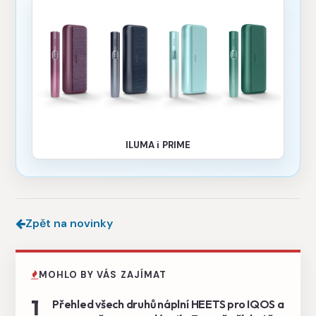
ILUMA i PRIME
Zpět na novinky
MOHLO BY VÁS ZAJÍMAT
1
Přehled všech druhů náplní HEETS pro IQOS a