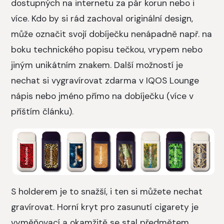
dostupných na internetu za pár korun nebo i
více. Kdo by si rád zachoval originální design,
může označit svojí dobíječku nenápadně např. na
boku technického popisu tečkou, vrypem nebo
jiným unikátním znakem. Další možností je
nechat si vygravírovat zdarma v IQOS Lounge
nápis nebo jméno přímo na dobíječku (více v
příštím článku).
S holderem je to snažší, i ten si můžete nechat
gravírovat. Horní kryt pro zasunutí cigarety je
vyměňovací a okamžitě se stal předmětem