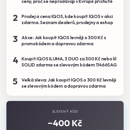
ceny, proč se neprodávají v Evropě příchutě
2
Prodej a cena IQOS, kde koupit IQOS v akci
zdarma. Seznam dealerů, prodejny a eshop
3
Akce: Jak koupit IQOS levněji o 300 Kč s
promokódem a dopravou zdarma
4
Koupit IQOS ILUMA, 3 DUO za 300 Kč nebo lil
SOLID zdarma se slevovým kódem 11466SAG
5
Velká sleva: Jak koupit IQOS o 300 Kč levněji
se slevovým kódem a dopravou zdarma
SLEVOVÝ KÓD
−400 Kč