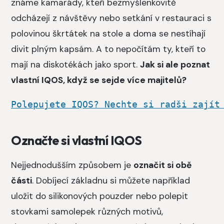
známe kamarády, kteří bezmyšlenkovitě
odcházejí z návštěvy nebo setkání v restauraci s
polovinou škrtátek na stole a doma se nestíhají
divit plným kapsám. A to nepočítám ty, kteří to
mají na diskotékách jako sport.
Jak si ale poznat
vlastní IQOS, když se sejde více majitelů?
Polepujete IQOS? Nechte si radši zajít
Označte si vlastní IQOS
Nejjednodušším způsobem je
označit si obě
části
. Dobíjecí základnu si můžete například
uložit do silikonových pouzder nebo polepit
stovkami samolepek různých motivů,