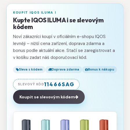
KOUPIT IQOS ILUMA I
Kupte IQOS ILUMA i se slevovým
kódem
Noví zákazníci koupí v oficiálním e-shopu IQOS
levněji – nižší cena zařízení, doprava zdarma a
bonus podle aktuální akce. Stačí se zaregistrovat a
v košíku zadat náš doporučovací kód.
Sleva s kódem
Doprava zdarma
Bonus k nákupu
11466SAG
SLEVOVÝ KÓD
Koupit se slevovým kódem