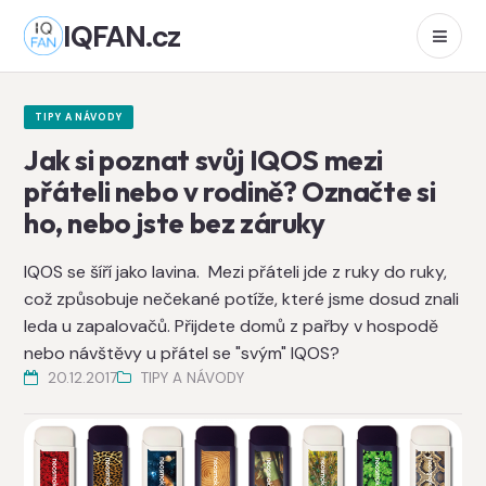
IQFAN.cz
TIPY A NÁVODY
Jak si poznat svůj IQOS mezi
přáteli nebo v rodině? Označte si
ho, nebo jste bez záruky
IQOS se šíří jako lavina. Mezi přáteli jde z ruky do ruky,
což způsobuje nečekané potíže, které jsme dosud znali
leda u zapalovačů. Přijdete domů z pařby v hospodě
nebo návštěvy u přátel se "svým" IQOS?
20.12.2017
TIPY A NÁVODY