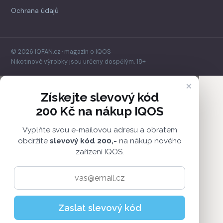
Ochrana údajů
© 2026 IQFAN.cz · magazín o IQOS
Nikotinové výrobky jsou určeny dospělým. 18+
×
Získejte slevový kód
200 Kč na nákup IQOS
Vyplňte svou e-mailovou adresu a obratem
obdržíte
slevový kód 200,-
na nákup nového
zařízení IQOS.
Zaslat slevový kód