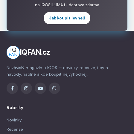
na IQOS ILUMA i + doprava zdarma
Jak koupit levněji
IQFAN.cz
Nezávislý magazín o IQOS — novinky, recenze, tipy a
návody, náplně a kde koupit nejvýhodněji.
Rubriky
Novinky
Recenze