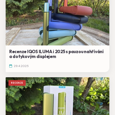
Recenze IQOS ILUMA i 2025 s pauzou nahřívání
a dotykovým displejem
29.4.2025
RECENZE