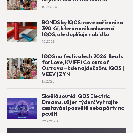
19.7.2026
BONDS by IQOS: nové zařízení za
390 Kč, které není konkurencí
IQOS, ale doplňuje nabídku
7.7.2026
IQOS na festivalech 2026: Beats
for Love, KVIFF i Colours of
Ostrava – kde najdeš zónu IQOS |
VEEV | ZYN
1.7.2026
Skvělá soutěž IQOS Electric
Dreams, už jen týden! Vyhrajte
cestování po světě nebo párty na
poušti
22.4.2026