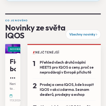
CO JE NOVÉHO
Novinky ze světa
IQOS
Všechny novinky
NOVINKA
NEJČTENĚJŠÍ
Fialová
1
Přehled všech druhů náplní
bomba
HEETS pro IQOS a ceny, proč se
neprodávají v Evropě příchutě
ILUMA
i
2
Není
Prodej a cena IQOS, kde koupit
Electric
to
IQOS v akci zdarma. Seznam
ani
dealerů, prodejny a eshop
Purple
týden,
17.3.2026
co
explodovala