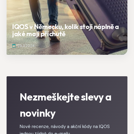
IQOS v Německu, kolik stojí náplně a
jaké mají příchutě
29.3.2024
Nezmeškejte slevy a
novinky
Nové recenze, návody a akční kódy na IQOS
jednou týdně do e-mailu.