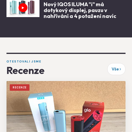
Nový IQOS ILUMA "i" má
dotykový displej, pauzu v
nahřívání a 4 potažení navíc
OTESTOVALI JSME
Recenze
Vše
RECENZE