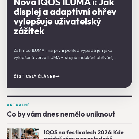
Nová IQOS ILUMA i: Jak
displej a adaptivní ohřev
vylepšuje uživatelský
zážitek
Zatímco ILUMA i na první pohled vypadá jen jako
vylepšená verze ILUMA - stejné indukční ohřívání,
stejné TEREA náplně, žádné čištění - jeden detail
signalizuje mnohem větší posun: zařízení má dotykový
ČÍST CELÝ ČLÁNEK
displej. ILUMA i je první IQOS, který přidává uživatelské
funkce, jaké byste čekali spíš u smartphonu nebo
vapovacího modu než u tabákového produktu.
AKTUÁLNĚ
Co by vám dnes nemělo uniknout
IQOS na festivalech 2026: Kde
najdeš zónu a co ochutnáš