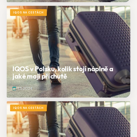
IQOS NA CESTÁCH
IQOS v Polsku, kolik stojí náplně a
jaké mají příchutě
1.5.2024
IQOS NA CESTÁCH