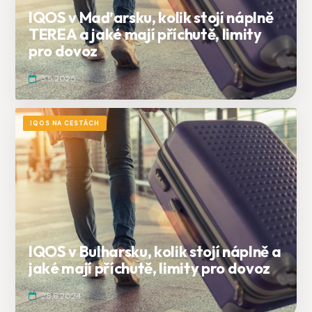
IQOS v Maďarsku, kolik stojí náplně
TEREA a jaké mají příchutě, limity
pro dovoz
3.5.2025
IQOS NA CESTÁCH
IQOS v Bulharsku, kolik stojí náplně a
jaké mají příchutě, limity pro dovoz
28.6.2024