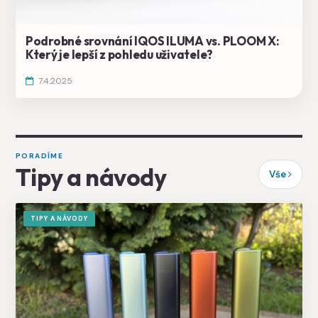
Podrobné srovnání IQOS ILUMA vs. PLOOM X:
Který je lepší z pohledu uživatele?
7.4.2025
PORADÍME
Tipy a návody
Vše
TIPY A NÁVODY