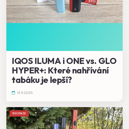
IQOS ILUMA i ONE vs. GLO
HYPER+: Které nahřívání
tabáku je lepší?
15.5.2025
RECENZE