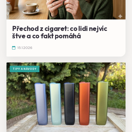
Přechod z cigaret: co lidi nejvíc
štve a co fakt pomáhá
15.1.2026
TIPY A NÁVODY