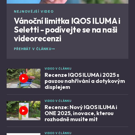
NEJNOVĚJŠÍ VIDEO
Vánoční limitka IQOS ILUMA i
Seletti - podívejte se na naši
videorecenzi
PŘEHRÁT V ČLÁNKU
VIDEO V ČLÁNKU
Recenze IQOS ILUMA i 2025 s
pauzou nahřívání a dotykovým
displejem
VIDEO V ČLÁNKU
Recenze: Nový IQOS ILUMA i
ONE 2025, inovace, kterou
rozhodně musíte mít
VIDEO V ČLÁNKU