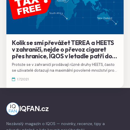
Kolik se smí převážet TEREA a HEETS
v zahraničí, nejde o převoz cigaret
přes hranice, IQOS v letadle patří do
příručního zavazadla
Protože se v zahraničí prodávají různé druhy HEETS, často
se uživatelé dotazují na maximální povolené množství pro
převoz přes hranice nebo dovoz z Polska, Německa a
1.7.2021
ostatních států v EU, ale i z jiných částí světa.
IQFAN.cz
Nezávislý magazín o IQOS — novinky, recenze, tipy a