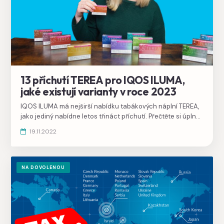
13 příchutí TEREA pro IQOS ILUMA,
jaké existují varianty v roce 2023
IQOS ILUMA má nejširší nabídku tabákových náplní TEREA,
jako jediný nabídne letos třináct příchutí. Přečtěte si úplný
seznam pro rok 2023.
19.11.2022
NA DOVOLENOU