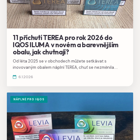
11 příchutí TEREA pro rok 2026 do
IQOS ILUMA v novém a barevnějším
obalu, jak chutnají?
Od léta 2025 se v obchodech můžete setkávat s
inovovaným obalem náplní TEREA, chuť se nezměnila.
Podívejte se, jak vypadají a srovnejte si je v našem
6.1.2026
katalogu.
NÁPLNĚ PRO IQOS