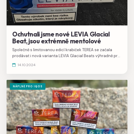
Ochutnali jsme nové LEVIA Glacial
Beat, jsou extrémně mentolové
Společně s limitovanou edicí krabiček TEREA se začala
prodávat i nová varianta LEVIA Glacial Beats výhradně pro
IQOS ILUMA. Kdo si pamatuje TEREA Blue, rychle si je
14.10.2024
připomene, jsou velmi chladivé a mintové.
NÁPLNĚ PRO IQOS