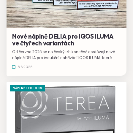
Nové náplně DELIA pro IQOS ILUMA
ve čtyřech variantách
Od června 2025 se na český trh konečně dostávají nové
náplně DELIA pro indukční nahřívání IQOS ILUMA, které
jsme si dovezli ze sousedního Slovenska už loni. V nabídce
8.6.2025
budou celkem čtyři varianty s klasickými názvy.
NÁPLNĚ PRO IQOS