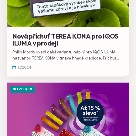
Nová příchuť TEREA KONA pro IQOS
ILUMA v prodeji
Philip Morris uvedl další variantu náplňí pro IQOS ILUMA
nazvanou TEREA KONA v tmavě hnědé krabičce. Příchuť
nebude dostupná pro IQOS 3 DUO.
1.7.2024
SLEVY IQOS