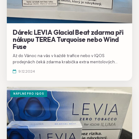
Dárek: LEVIA Glacial Beat zdarma při
nákupu TEREA Turquoise nebo Wind
Fuse
Až do Vánoc na vás v každé trafice nebo v IQOS
prodejnách čeká zdarma krabička extra mentolových
LEVIA Glacial Beat ke dvěma krabičkám TEREA.
9.12.2024
NÁPLNĚ PRO IQOS