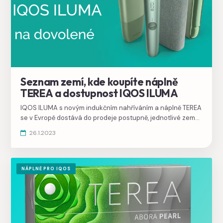
Seznam zemí, kde koupíte náplně
TEREA a dostupnost IQOS ILUMA
IQOS ILUMA s novým indukčním nahříváním a náplně TEREA
se v Evropě dostává do prodeje postupně, jednotlivé země
přicházejí postupně, v seznamu je i Polsko.
26.1.2023
NÁPLNĚ PRO IQOS