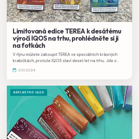
Limitovaná edice TEREA k desátému
výročí IQOS na trhu, prohlédněte si ji
na fotkách
V říjnu můžete zakoupit TEREA ve speciálních krásných
krabičkách, protože IQOS slaví deset let na trhu. Jde o
změnu designovou, chuť zůstává stejná. Podívejte se, jak
3.10.2024
se krabičky povedly!
NÁPLNĚ PRO IQOS