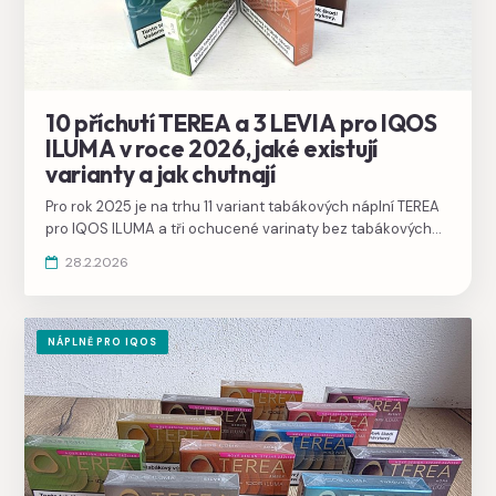
10 příchutí TEREA a 3 LEVIA pro IQOS
ILUMA v roce 2026, jaké existují
varianty a jak chutnají
Pro rok 2025 je na trhu 11 variant tabákových náplní TEREA
pro IQOS ILUMA a tři ochucené varinaty bez tabákových
nikotinových náplní LEVIA.
28.2.2026
NÁPLNĚ PRO IQOS