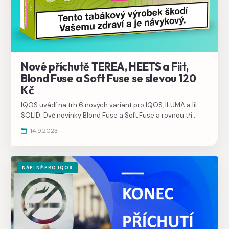
Nové příchutě TEREA, HEETS a Fiit,
Blond Fuse a Soft Fuse se slevou 120
Kč
IQOS uvádí na trh 6 nových variant pro IQOS, ILUMA a lil
SOLID. Dvě novinky Blond Fuse a Soft Fuse a rovnou tři
varianty Fiit. Na náplně TEREA stále platí slevová akce 9+1.
14.9.2023
NÁPLNĚ PRO IQOS