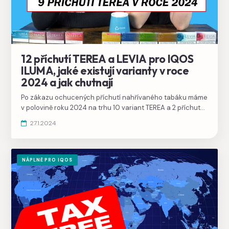
12 příchutí TEREA a LEVIA pro IQOS
ILUMA, jaké existují varianty v roce
2024 a jak chutnají
Po zákazu ochucených příchutí nahřívaného tabáku máme
v polovině roku 2024 na trhu 10 variant TEREA a 2 příchutě
LEVIA. Popsali jsme jak chutnají, podívat se můžete i v
27.1.2024
našem videu na
youtube kanálu @IQFANcz
.
NÁPLNĚ PRO IQOS