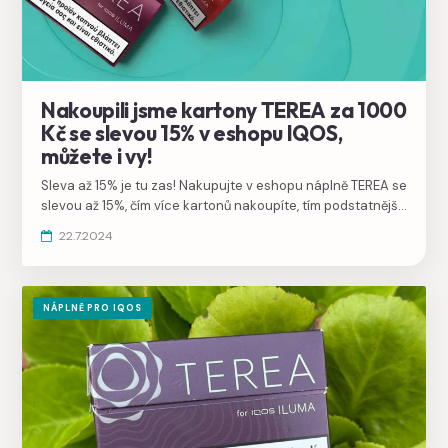
Nakoupili jsme kartony TEREA za 1000
Kč se slevou 15% v eshopu IQOS,
můžete i vy!
Sleva až 15% je tu zas! Nakupujte v eshopu náplně TEREA se
slevou až 15%, čím více kartonů nakoupíte, tím podstatnější
sleva už od dvou kartonů. Akce platí jen do konce
22.7.2024
července 2024.
NÁPLNĚ PRO IQOS