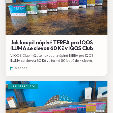
Jak koupit náplně TEREA pro IQOS
ILUMA se slevou 60 Kč v IQOS Club
V IQOS Club můžete nakoupit náplně TEREA pro IQOS
ILUMA se slevou 60 Kč ve formě 60 bodů do klubové
peněženky, za body si pak vygenerujete voucher na nákup
8.3.2023
libovolného dalšího zboží.
NÁPLNĚ PRO IQOS