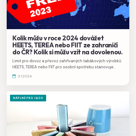
Kolik můžu v roce 2024 dovážet
HEETS, TEREA nebo FIIT ze zahraničí
do ČR? Kolik si můžu vzít na dovolenou.
Limit pro dovoz a převoz zahřívaných tabákových výrobků
HEETS, TEREA nebo FIIT pro osobní spotřebu stanovuje
zákon o spotřebních daních. Při převozu a dovozu do
3.1.2024
Evropské unie jde o 250 g tabáku na osobu.
NÁPLNĚ PRO IQOS