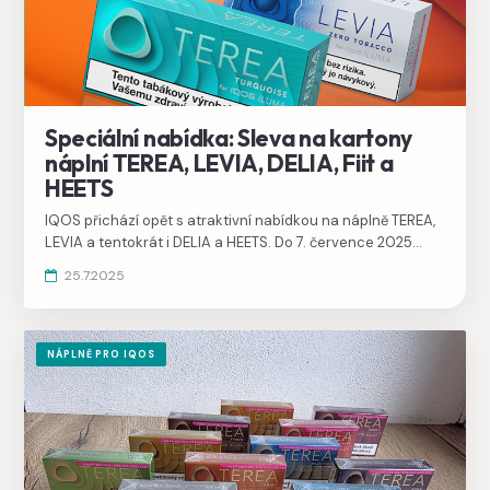
Speciální nabídka: Sleva na kartony
náplní TEREA, LEVIA, DELIA, Fiit a
HEETS
IQOS přichází opět s atraktivní nabídkou na náplně TEREA,
LEVIA a tentokrát i DELIA a HEETS. Do 7. července 2025
můžete koupit náplně se slevou 100 Kč a dopravou zdarma.
25.7.2025
NÁPLNĚ PRO IQOS