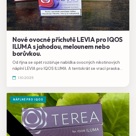
Nové ovocné příchutě LEVIA pro IQOS
ILUMA s jahodou, melounem nebo
borůvkou.
Od října se opět rozšiřuje nabídka ovocných nikotinových
náplní LEVIA pro IQOS ILUMA. A tentokrát se vrací praskací
kulička, díky které změníte chuť.
1.10.2025
NÁPLNĚ PRO IQOS