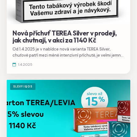
Nová příchuť TEREA Silver v prodeji,
jak chutnají, v akci za 1140 Kč
Od 1.4.2025 je v nabídce nová varianta TEREA Silver,
chuťově patří mezi méně intenzivní příchutě, je velmi jemná
a pocitově nejslabší. V akci jsou až do 6. dubna za 1140 Kč
1.4.2025
karton.
SLEVY IQOS