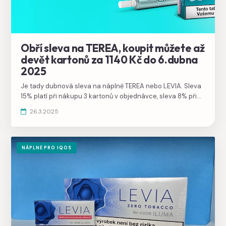
Obří sleva na TEREA, koupit můžete až
devět kartonů za 1140 Kč do 6.dubna
2025
Je tady dubnová sleva na náplně TEREA nebo LEVIA. Sleva
15% platí při nákupu 3 kartonů v objednávce, sleva 8% při
nákupu 2 kartonů. Není potřeba žádný slevový kód, sleva
26.3.2025
se aktivuje automaticky, doprava je zdarma.
NÁPLNĚ PRO IQOS