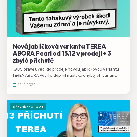
Nová jablíčková varianta TEREA
ABORA Pearl od 15.12 v prodeji + 3
zbylé příchutě
IQOS právě uvedl do prodeje novou jablíčkovou variantu
TEREA ABORA Pearl a doplnil nabídku chybějích variant.
15.12.2022
NÁPLNĚ PRO IQOS