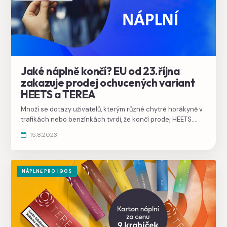
Jaké náplně končí? EU od 23.října
zakazuje prodej ochucených variant
HEETS a TEREA
Množí se dotazy uživatelů, kterým různé chytré horákyně v
trafikách nebo benzínkách tvrdí, že končí prodej HEETS.
Oficiální informace to vyvrací, ukončení prodeje není
15.8.2023
naplánováno. Díky nařízení EU však končí ve všech unijních
státech ovocné příchutě u nahřívaných tabákových
náplní.
NÁPLNĚ PRO IQOS