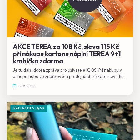
AKCE TEREA za 108 Kč, sleva 115 Kč
při nákupu kartonu náplní TEREA 9+1
krabička zdarma
Je tu další dobrá zpráva pro uživatele IQOS! Při nákupu v
eshopu nebo ve značkových prodejnách získáte slevu 115
Kč na karton náplní TEREA pro IQOS ILUMA.
10.5.2023
NÁPLNĚ PRO IQOS