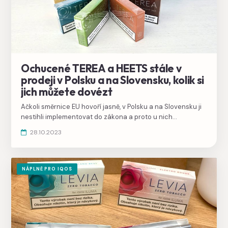
Ochucené TEREA a HEETS stále v
prodeji v Polsku a na Slovensku, kolik si
jich můžete dovézt
Ačkoli směrnice EU hovoří jasně, v Polsku a na Slovensku ji
nestihli implementovat do zákona a proto u nich
zatím nebyl zakázán prodej ochucených náplní TEREA,
28.10.2023
HEETS a FIIT.
NÁPLNĚ PRO IQOS