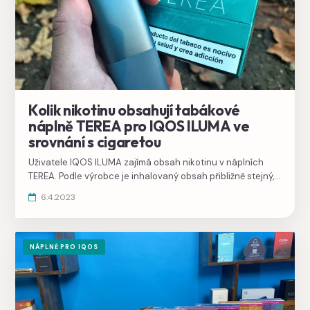
Kolik nikotinu obsahují tabákové
náplně TEREA pro IQOS ILUMA ve
srovnání s cigaretou
Uživatele IQOS ILUMA zajímá obsah nikotinu v náplních
TEREA. Podle výrobce je inhalovaný obsah přibližně stejný,
jako při kouření cigaret.
6.4.2023
NÁPLNĚ PRO IQOS