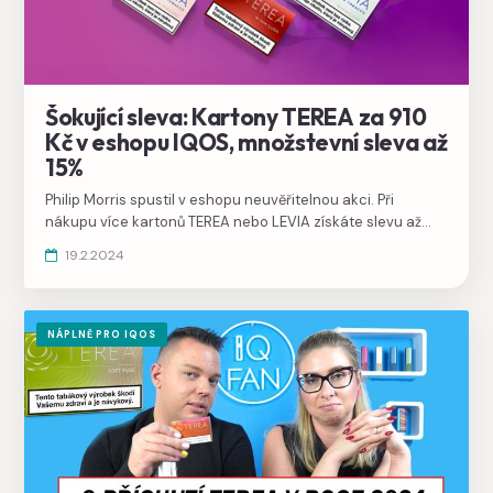
Šokující sleva: Kartony TEREA za 910
Kč v eshopu IQOS, množstevní sleva až
15%
Philip Morris spustil v eshopu neuvěřitelnou akci. Při
nákupu více kartonů TEREA nebo LEVIA získáte slevu až
15%. Začínáte už od dvou kartonů, výhodnější cena tu ještě
19.2.2024
nebyla.
NÁPLNĚ PRO IQOS