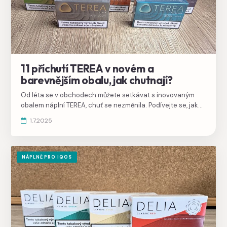
11 příchutí TEREA v novém a
barevnějším obalu, jak chutnají?
Od léta se v obchodech můžete setkávat s inovovaným
obalem náplní TEREA, chuť se nezměnila. Podívejte se, jak
vypadají a srovnejte si je v našem katalogu.
1.7.2025
NÁPLNĚ PRO IQOS