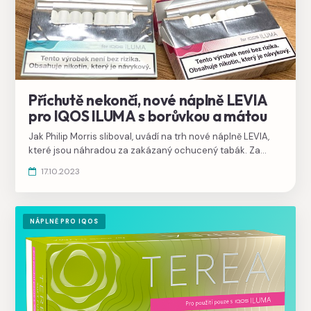
Příchutě nekončí, nové náplně LEVIA
pro IQOS ILUMA s borůvkou a mátou
Jak Philip Morris sliboval, uvádí na trh nové náplně LEVIA,
které jsou náhradou za zakázaný ochucený tabák. Za
stejnou cenu chutnají výborně.
17.10.2023
NÁPLNĚ PRO IQOS