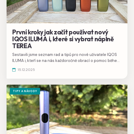
První kroky jak začít používat nový
IQOS ILUMA i, které si vybrat náplně
TEREA
Sestavili jsme seznam rad a tipů pro nové uživatele IQOS
ILUMA i, kteří se na nás každoročně obrací o pomoc během
svátků. Návod jak začít používat IQOS ale samozřejmě platí
15.12.2025
celoročně.
TIPY A NÁVODY