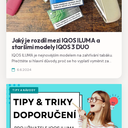
Jaký je rozdíl mezi IQOS ILUMA a
staršími modely IQOS 3 DUO
IQOS ILUMA je nejnovějším modelem na zahřívání tabáku.
Přečttěte si hlavní důvody, proč se ho vyplatí vyměnit za
starší IQOS 3 DUO nebo dokonce IQOS 2.4+.
6.6.2024
TIPY A NÁVODY