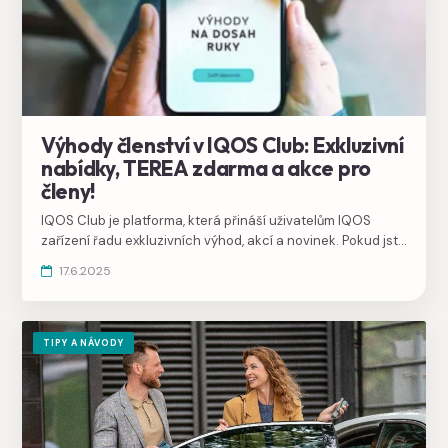
Výhody členství v IQOS Club: Exkluzivní
nabídky, TEREA zdarma a akce pro
členy!
IQOS Club je platforma, která přináší uživatelům IQOS
zařízení řadu exkluzivních výhod, akcí a novinek. Pokud jste
ještě váhali s připojením, nyní je ten pravý čas stát se
17.6.2025
součástí této komunity. V tomto článku vás provedeme
všemi možnostmi a výhodami, které vám členství v IQOS
Clubu přinese.
TIPY A NÁVODY