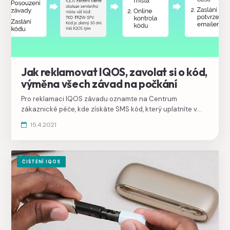
Jak reklamovat IQOS, zavolat si o kód,
výměna všech závad na počkání
Pro reklamaci IQOS závadu oznamte na Centrum
zákaznické péče, kde získáte SMS kód, který uplatníte v
trafice nebo prodejně. Výměna zařízení kus za kus i v
15.4.2021
případě mechanického poškození zůstává zachována.
ČIŠTĚNÍ IQOS