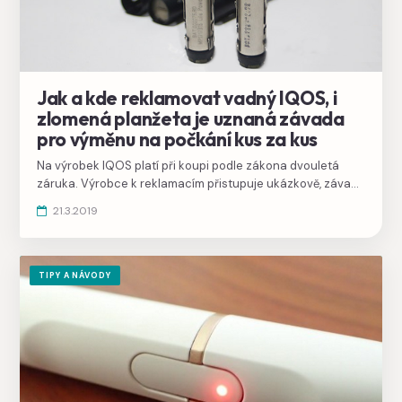
Jak a kde reklamovat vadný IQOS, i
zlomená planžeta je uznaná závada
pro výměnu na počkání kus za kus
Na výrobek IQOS platí při koupi podle zákona dvouletá
záruka. Výrobce k reklamacím přistupuje ukázkově, závady
příliš nezkoumá a vyměňuje vadné kusy na počkání.
21.3.2019
TIPY A NÁVODY