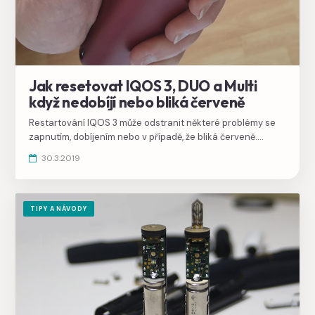
Jak resetovat IQOS 3, DUO a Multi
když nedobíjí nebo bliká červeně
Restartování IQOS 3 může odstranit některé problémy se
zapnutím, dobíjením nebo v případě, že bliká červeně.
Přečtete si, jak jednoduše resetovat IQOS 3 DUO.
30.3.2019
TIPY A NÁVODY