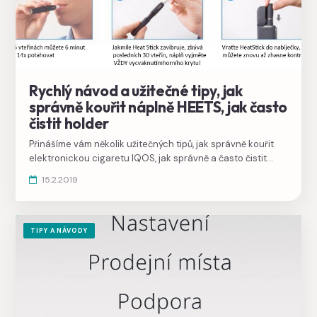
Rychlý návod a užitečné tipy, jak
správně kouřit náplně HEETS, jak často
čistit holder
Přinášíme vám několik užitečných tipů, jak správně kouřit
elektronickou cigaretu IQOS, jak správně a často čistit
IQOS, co dělat, když jsou HEETS příliš tvrdé a netáhnou, jak
15.2.2019
správně nabíjet. Přečtete si užitečné tipy, jak často používat
čistítko nebo lihové tyčinky.
TIPY A NÁVODY