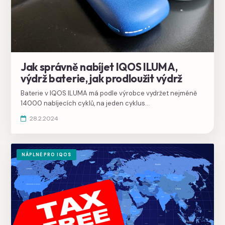
Jak správně nabíjet IQOS ILUMA,
výdrž baterie, jak prodloužit výdrž
Baterie v IQOS ILUMA má podle výrobce vydržet nejméně
14000 nabíjecích cyklů, na jeden cyklus
nabije nahřívač více než 20x, průměrnému kuřákovi by tedy
28.2.2024
měla vydržet dva až tři roky bez ztráty kapacity.
NÁPLNĚ PRO IQOS