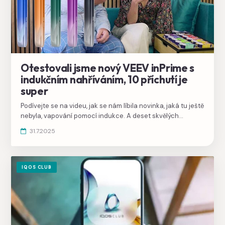
Otestovali jsme nový VEEV inPrime s
indukčním nahříváním, 10 příchutí je
super
Podívejte se na videu, jak se nám líbila novinka, jaká tu ještě
nebyla, vapování pomocí indukce. A deset skvělých
příchutí, které mají vyrovnanější chuť a neměly by vytékat
31.7.2025
do pusy.
IQOS CLUB