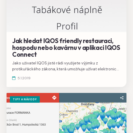
Jak hledat IQOS friendly restauraci,
hospodu nebo kavárnu v aplikaci IQOS
Connect
Jako uživatel IQOS jistě rádi využijete výjimku z
protikuřáckého zákona, která umožňuje užívat elektronické
cigarety v hospodách, restauracích, kavárnách a barech.
5.1.2019
Poradíme vám, jak rychle vyhledat ty přátelské v aplikaci
IQOS Connect.
TIPY A NÁVODY