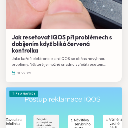
Jak resetovat IQOS při problémech s
dobíjením když bliká červená
kontrolka
Jako každé elektronice, ani IQOS se občas nevyhnou
problémy. Některé je možné snadno vyřešit resetem
dobíječky nebo restartem holderu.
31.5.2021
TIPY A NÁVODY