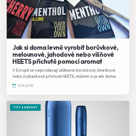
Jak si doma levně vyrobit borůvkové,
melounové, jahodové nebo višňové
HEETS příchutě pomocí aromat
V Evropě se neprodávají oblíbené borůvkové, limetkové
nebo žvýkačkové příchutě HEETS, můžete si je ale doma
snadno vyrobit pomocí tekutých aromat do elektronických
13.9.2018
cigaret nebo aromatických karet vkládaných do krabičky.
TIPY A NÁVODY