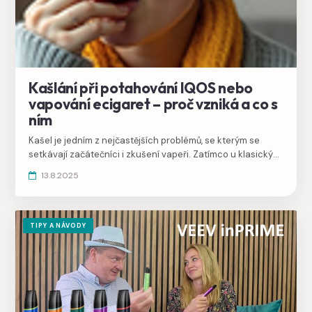
Kašlání při potahování IQOS nebo
vapování ecigaret – proč vzniká a co s
ním
Kašel je jedním z nejčastějších problémů, se kterým se
setkávají začátečníci i zkušení vapeři. Zatímco u klasických
cigaret bývá kašel způsoben dehtem a spalováním, u e-
13.8.2025
cigaret mají důvody trochu jiné kořeny. Naštěstí ve většině
případů nejde o nic vážného a řešení je poměrně
jednoduché.
TIPY A NÁVODY