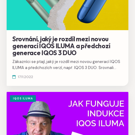
Srovnání, jaký je rozdíl mezi novou
generací IQOS ILUMA a předchozí
generace IQOS 3 DUO
Zákazníci se ptají, jaký je rozdíl mezi novou generací IQOS
ILUMA a předchozích verzí, např. IQOS 3 DUO. Srovnali
jsme přehledně všechny výhody, které novinka přináší.
17.11.2022
IQOS ILUMA