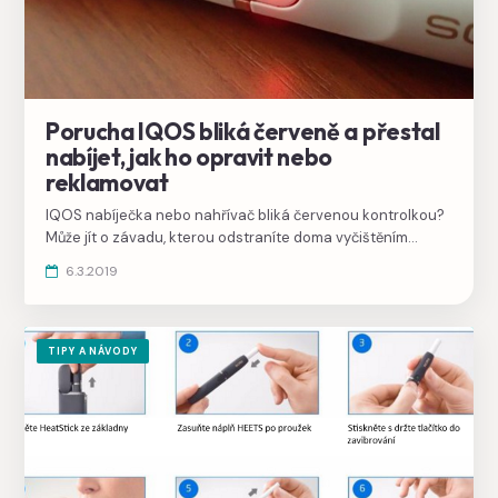
Porucha IQOS bliká červeně a přestal
nabíjet, jak ho opravit nebo
reklamovat
IQOS nabíječka nebo nahřívač bliká červenou kontrolkou?
Může jít o závadu, kterou odstraníte doma vyčištěním
kontaktů, resetem nebo bude potřeba reklamace.
6.3.2019
TIPY A NÁVODY