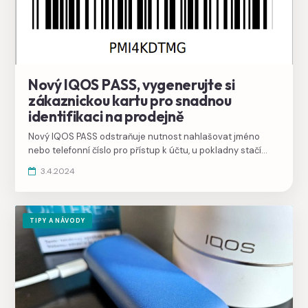
Nový IQOS PASS, vygenerujte si
zákaznickou kartu pro snadnou
identifikaci na prodejně
Nový IQOS PASS odstraňuje nutnost nahlašovat jméno
nebo telefonní číslo pro přístup k účtu, u pokladny stačí
ukázat kód. Vygenerujte a uložte si digitální zákaznickou
3.4.2024
kartu na webu IQOS.
TIPY A NÁVODY