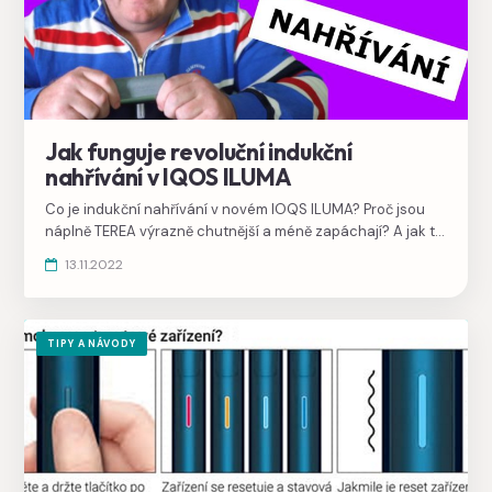
Jak funguje revoluční indukční
nahřívání v IQOS ILUMA
Co je indukční nahřívání v novém IOQS ILUMA? Proč jsou
náplně TEREA výrazně chutnější a méně zapáchají? A jak to
celé funguje?
13.11.2022
TIPY A NÁVODY