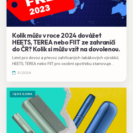
Kolik můžu v roce 2024 dovážet
HEETS, TEREA nebo FIIT ze zahraničí
do ČR? Kolik si můžu vzít na dovolenou.
Limit pro dovoz a převoz zahřívaných tabákových výrobků
HEETS, TEREA nebo FIIT pro osobní spotřebu stanovuje
zákon o spotřebních daních. Při převozu a dovozu do
3.1.2024
Evropské unie jde o 250 g tabáku na osobu.
IQOS ILUMA