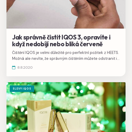
Jak správně čistit IQOS 3, opravíte i
když nedobíjí nebo bliká červeně
Čištění IQOS je velmi důležité pro perfektní požitek z HEETS.
Možná ale nevíte, že správným čištěním můžete odstranit i
chybu v nabíjení, kterou IQOS 3 DUO signalizuje blikáním
8.8.2020
červené kontrolky nebo rychlým probliknutím na holderu.
SLEVY IQOS