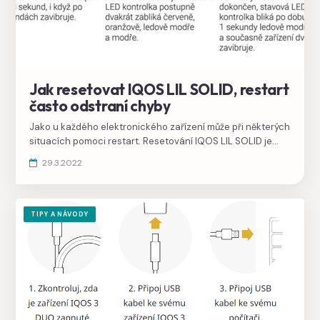
Jak resetovat IQOS LIL SOLID, restart
často odstraní chyby
Jako u každého elektronického zařízení může při některých
situacích pomoci restart. Resetování IQOS LIL SOLID je
velmi snadné. Pokud hledáte jiné zařízení, vyberte si
návod
29.3.2022
pro reset IQOS 3 DUO
nebo
návod pro reset IQOS 2.4+
.
TIPY A NÁVODY