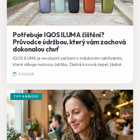
Potřebuje IQOS ILUMA čištění?
Průvodce údržbou, který vám zachová
dokonalou chuť
IQOS ILUMA je revoluční zařízení s indukčním nahříváním,
které slibuje nulovou údržbu. Žádná kovová čepel, žádné
čistící tyčinky – to zní skvěle. I když je to pravda, občasné
6.3.2026
vyčištění zahřívací komory se vyplatí, vrátí vám
plnohodnotný chuťový zážitek. Poradíme, jak na to.
TIPY A NÁVODY