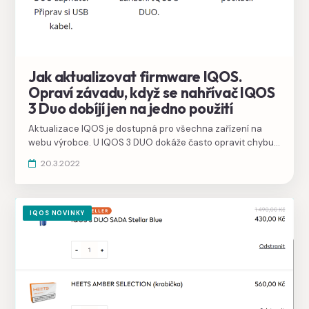
Jak aktualizovat firmware IQOS.
Opraví závadu, když se nahřívač IQOS
3 Duo dobíjí jen na jedno použití
Aktualizace IQOS je dostupná pro všechna zařízení na
webu výrobce. U IQOS 3 DUO dokáže často opravit chybu v
inteligentním nabíjení, kde se nahřívač IQOS 3 Duo
20.3.2022
přestane nabíjet na dvě použití HEETS a pak svítí jen jedna
kontrolka.
IQOS NOVINKY