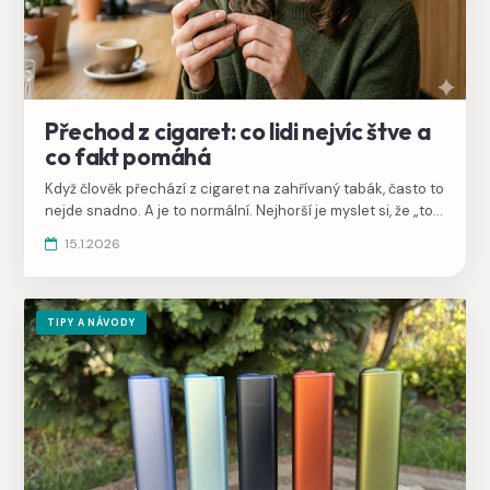
Přechod z cigaret: co lidi nejvíc štve a
co fakt pomáhá
Když člověk přechází z cigaret na zahřívaný tabák, často to
nejde snadno. A je to normální. Nejhorší je myslet si, že „to
má sednout hned první den“. Podívejte se na seznam věcí,
15.1.2026
které vás mohou brzdit.
TIPY A NÁVODY