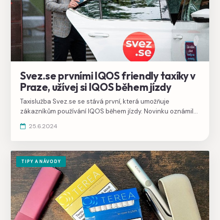
Svez.se prvními IQOS friendly taxíky v
Praze, užívej si IQOS během jízdy
Taxislužba Svez.se se stává první, která umožňuje
zákazníkům používání IQOS během jízdy. Novinku oznámila
společně s Philip Morris, se kterým uzavřeli společné
25.6.2024
memorandum.
TIPY A NÁVODY