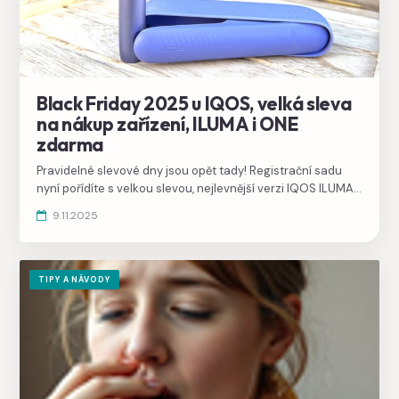
Black Friday 2025 u IQOS, velká sleva
na nákup zařízení, ILUMA i ONE
zdarma
Pravidelné slevové dny jsou opět tady! Registrační sadu
nyní pořídíte s velkou slevou, nejlevnější verzi IQOS ILUMA i
ONE dokonce získáte zdarma ke třem krabičkám náplní.
9.11.2025
TIPY A NÁVODY