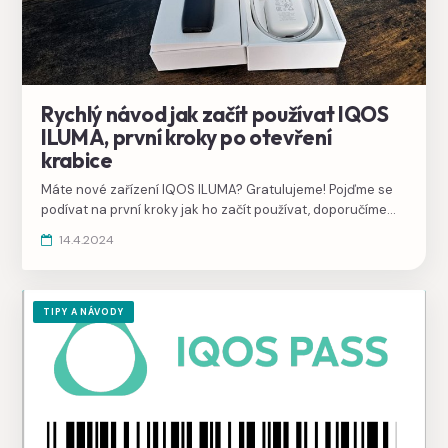
Rychlý návod jak začít používat IQOS
ILUMA, první kroky po otevření
krabice
Máte nové zařízení IQOS ILUMA? Gratulujeme! Pojďme se
podívat na první kroky jak ho začít používat, doporučíme
jak vybrat náplně TEREA a na konci jsme vybrali užitečné
14.4.2024
tipy do začátku.
TIPY A NÁVODY