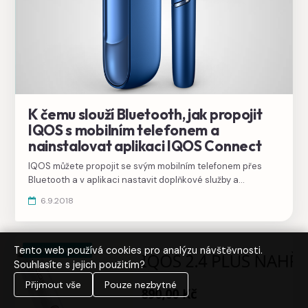
K čemu slouží Bluetooth, jak propojit
IQOS s mobilním telefonem a
nainstalovat aplikaci IQOS Connect
IQOS můžete propojit se svým mobilním telefonem přes
Bluetooth a v aplikaci nastavit doplňkové služby a
notifikace, resetovat nebo vyhledat ztracené zařízení v
6.9.2018
dosahu.
Tento web používá cookies pro analýzu návštěvnosti.
TIPY A NÁVODY
Souhlasíte s jejich použitím?
Přijmout vše
Pouze nezbytné