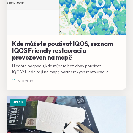
Kde můžete používat IQOS, seznam
IQOS Friendly restaurací a
provozoven na mapě
Hledáte hospodu, kde můžete bez obav používat
IQOS? Hledejte ji na mapě partnerských restaurací a
prodejen IQOS Friendly, které jsou na dveřích označeny
5.10.2018
logem tyrkysového kolibříka.
HEETS