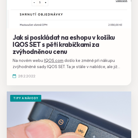
Jak si poskládat na eshopu v košíku
IQOS SET s pěti krabičkami za
zvýhodněnou cenu
Na novém webu
IQOS.com
došlo ke změně při nákupu
zvýhodněné sady IQOS SET. Ta je stále v nabídce, ale již
není jako samostatná položka, je třeba vybrat zařízení
28.2.2022
IQOS a k němu samostatně 5 krabiček HEETS, pak se cena
v košíku upraví.
TIPY A NÁVODY