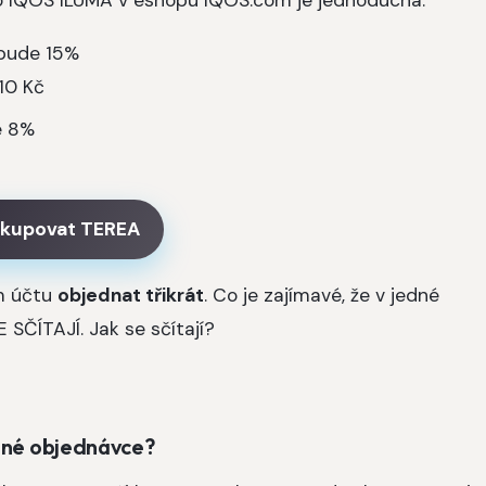
 bude 15%
610 Kč
e 8%
kupovat TEREA
m účtu
objednat třikrát
. Co je zajímavé, že v jedné
SČÍTAJÍ. Jak se sčítají?
edné objednávce?