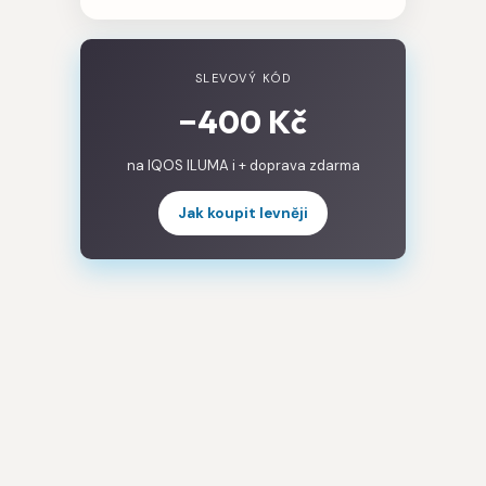
SLEVOVÝ KÓD
−400 Kč
na IQOS ILUMA i + doprava zdarma
Jak koupit levněji