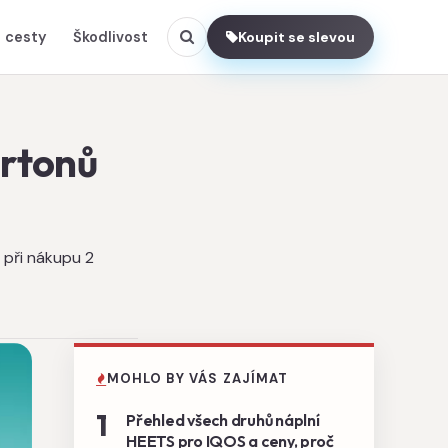
 cesty
Škodlivost
Koupit se slevou
artonů
 při nákupu 2
MOHLO BY VÁS ZAJÍMAT
1
Přehled všech druhů náplní
HEETS pro IQOS a ceny, proč