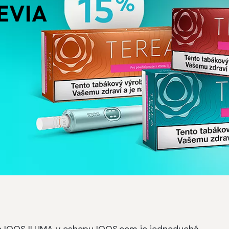
ro IQOS ILUMA v eshopu IQOS.com je jednoduchá.