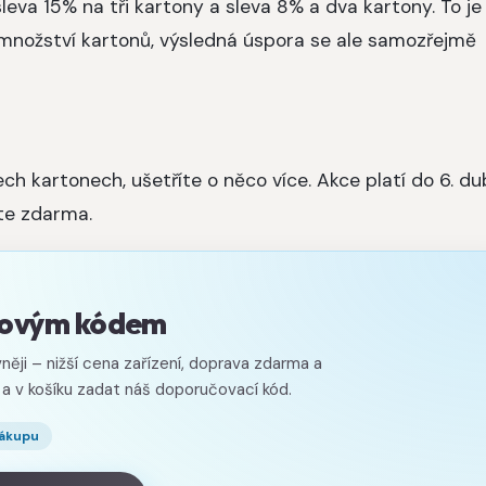
sleva 15% na tři kartony a sleva 8% a dva kartony. To je
í množství kartonů, výsledná úspora se ale samozřejmě
ch kartonech, ušetříte o něco více. Akce platí do 6. d
te zdarma.
evovým kódem
něji – nižší cena zařízení, doprava zdarma a
 a v košíku zadat náš doporučovací kód.
nákupu