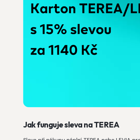
Jak funguje sleva na TEREA
Sleva při nákupu náplní TEREA nebo LEVIA p