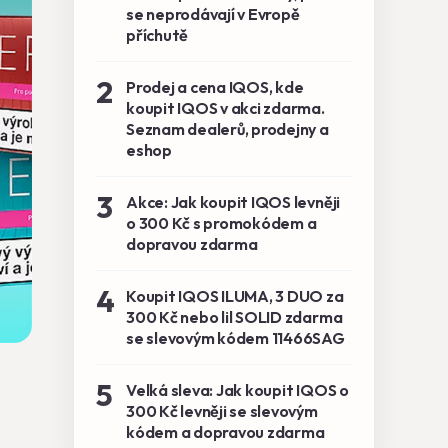
se neprodávají v Evropě
příchutě
2
Prodej a cena IQOS, kde
koupit IQOS v akci zdarma.
Seznam dealerů, prodejny a
eshop
3
Akce: Jak koupit IQOS levněji
o 300 Kč s promokódem a
dopravou zdarma
4
Koupit IQOS ILUMA, 3 DUO za
300 Kč nebo lil SOLID zdarma
se slevovým kódem 11466SAG
5
Velká sleva: Jak koupit IQOS o
300 Kč levněji se slevovým
kódem a dopravou zdarma