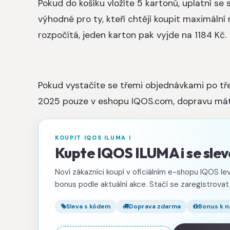
Pokud do košíku vložíte 5 kartonů, uplatní se 
výhodné pro ty, kteří chtějí koupit maximáln
rozpočítá, jeden karton pak vyjde na 1184 Kč.
Pokud vystačíte se třemi objednávkami po tře
2025 pouze v eshopu IQOS.com, dopravu má
KOUPIT IQOS ILUMA I
Kupte IQOS ILUMA i se sl
Noví zákazníci koupí v oficiálním e-shopu IQOS lev
bonus podle aktuální akce. Stačí se zaregistrovat
Sleva s kódem
Doprava zdarma
Bonus k 