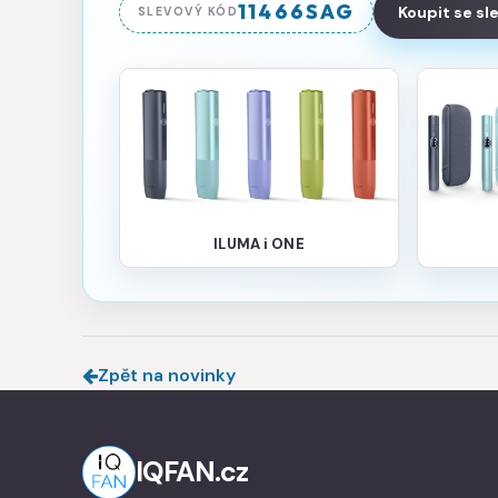
11466SAG
Koupit se s
SLEVOVÝ KÓD
ILUMA i ONE
Zpět na novinky
IQFAN.cz