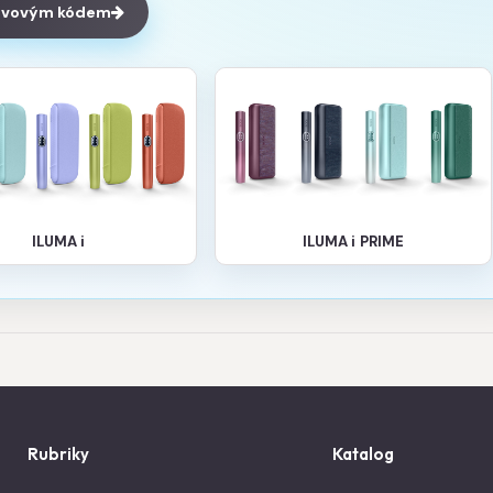
levovým kódem
ILUMA i
ILUMA i PRIME
Rubriky
Katalog