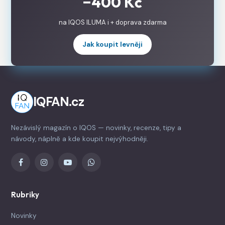
−400 Kč
na IQOS ILUMA i + doprava zdarma
Jak koupit levněji
IQFAN.cz
Nezávislý magazín o IQOS — novinky, recenze, tipy a
návody, náplně a kde koupit nejvýhodněji.
Rubriky
Novinky