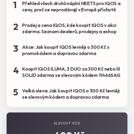
1
Přehled všech druhů náplní HEETS pro IQOS a
ceny, proč se neprodávají v Evropě příchutě
2
Prodej a cena IQOS, kde koupit IQOS v akci
zdarma. Seznam dealerů, prodejny a eshop
3
Akce: Jak koupit IQOS levněji o 300 Kč s
promokódem a dopravou zdarma
4
Koupit IQOS ILUMA, 3 DUO za 300 Kč nebo lil
SOLID zdarma se slevovým kódem 11466SAG
5
Velká sleva: Jak koupit IQOS o 300 Kč levněji
se slevovým kódem a dopravou zdarma
SLEVOVÝ KÓD