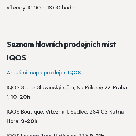
víkendy 10:00 – 18:00 hodin
Seznam hlavních prodejních míst
IQOS
Aktuální mapa prodejen IQOS
IQOS Store, Slovanský dům, Na Příkopě 22, Praha
1;
10-20h
IQOS Boutique, Vítězná 1, Sedlec, 284 03 Kutná
Hora;
9-20h
IQOS Lounge Brno, U dálnice 777;
9-21h