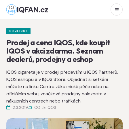
IQFAN.cz
CO JE IQOS
Prodej a cena IQOS, kde koupit
IQOS v akci zdarma. Seznam
dealerů, prodejny a eshop
IQOS cigareta je v prodeji především u IQOS Partnerů,
IQOS eshopu a v IQOS Store. Objednat si setkání
můžete na linku Centra zákaznické péče nebo na
oficiálním webu, značkové prodejny naleznete v
nákupních centrech nebo trafikách.
2.3.2019
CO JE IQOS