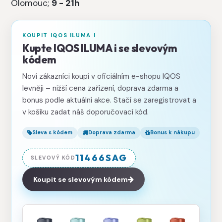
Olomouc;
9 - 21h
KOUPIT IQOS ILUMA I
Kupte IQOS ILUMA i se slevovým
kódem
Noví zákazníci koupí v oficiálním e-shopu IQOS
levněji – nižší cena zařízení, doprava zdarma a
bonus podle aktuální akce. Stačí se zaregistrovat a
v košíku zadat náš doporučovací kód.
Sleva s kódem
Doprava zdarma
Bonus k nákupu
11466SAG
SLEVOVÝ KÓD
Koupit se slevovým kódem