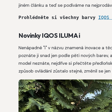
jiném článku a teď se podíváme na nejprodáv
Prohlédněte si všechny barvy 
IQOS 
Novinky IQOS ILUMA i
Nenápadné "i" v názvu znamená inovace a těch
poznáte ji snad jen podle pěti nových barev, 
model neznáte, nejdříve si přečtěte předloň
způsob ovládání zůstalo stejné, změnil se jen