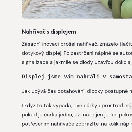
Nahřívač s displejem
Zásadní inovací prošel nahřívač, zmizelo tlačí
dotykový displej. Po zastrčení náplně se auto
signalizace a jakmile se diody uzavřou dokola,
Displej jsme vám nahráli v samosta
Jak ubývá čas potahování, diodky postupně m
I když to tak vypadá, dvě čárky uprostřed nej
pokud je čárka jedna, už máte jen jeden pokus
potřesením nahřívače zobrazíte, na kolik nápln