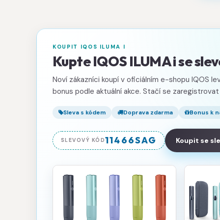
KOUPIT IQOS ILUMA I
Kupte IQOS ILUMA i se sl
Noví zákazníci koupí v oficiálním e-shopu IQOS lev
bonus podle aktuální akce. Stačí se zaregistrovat
Sleva s kódem
Doprava zdarma
Bonus k 
11466SAG
Koupit se s
SLEVOVÝ KÓD