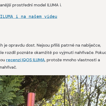
anější prostřední model ILUMA i.
ILUMA i na našem videu
 je opravdu dost. Nejsou příliš patrné na nabíječce,
ale rozdíl poznáte okamžitě po vyjmutí nahřívače. Poku
skou
recenzi IQOS ILUMA
, protože mnoho vlastností a
 nahřívač.