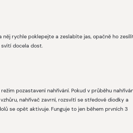
 něj rychle poklepejte a zeslabíte jas, opačně ho zesílí
 svítí docela dost.
, režim pozastavení nahřívání. Pokud v průběhu nahříván
zhůru, nahřívač zavrní, rozsvítí se středové diodky a
 dolů se opět aktivuje. Funguje to jen během prvních 3