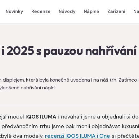
Novinky
Recenze
Návody
Náplně
Zařízení
Na
 2025 s pauzou nahřívání
 displejem, která byla konečně uvedena i na náš trh. Zatímco
ylepšené nahřívání náplní.
ější model
IQOS ILUMA i
, neváhali jsme a objednali si d
m předvánočním trhu jsme pak mohli objednávat luxusn
i zbylé dva modely,
recenzi IQOS ILUMA i One
si přečtět