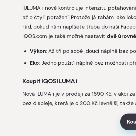
IULUMA i nově kontroluje intenzitu potahován
až o čtyři potažení. Protože já tahám jako l
rád, pokud nám napíšete třeba do naší Faceboo
IQOS.com je také možné nastavit
dvě úrovně
Výkon
: Až tři po sobě jdoucí náplně bez 
Eko
: Jedno použití náplně bez možnosti př
Koupit IQOS ILUMA i
Nová ILUMA i je v prodeji za 1690 Kč, v akci 
bez displeje, která je o 200 Kč levnější, takž
Kou