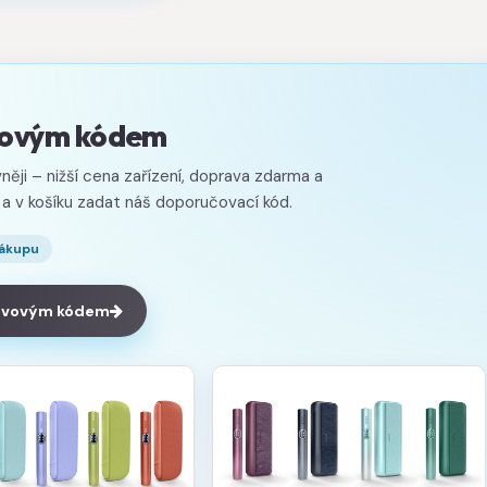
evovým kódem
něji – nižší cena zařízení, doprava zdarma a
 a v košíku zadat náš doporučovací kód.
nákupu
levovým kódem