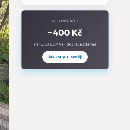
SLEVOVÝ KÓD
−400 Kč
na IQOS ILUMA i + doprava zdarma
Jak koupit levněji