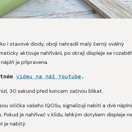
tko i stavové diody, obojí nahradil malý černý oválný
maticky aktivuje nahřívání, po okraji displeje se rozebě
 náplň je připravena.
tném 
videu na náš Youtube
. 
izí, 30 sekund před koncem začnou blikat.
sou očička vašeho IQOSu, signalizují nabití a dvě náplně
. Pokud je nahřívač v klidu, lehkým dotykem displeje n
í je nabitý.