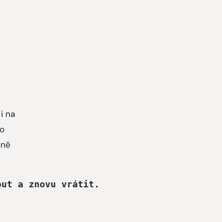
i na
ko
ěně
out a znovu vrátit. 