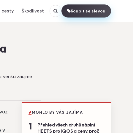
 cesty
Škodlivost
Koupit se slevou
 a
 z venku zaujme
ovoz
MOHLO BY VÁS ZAJÍMAT
í
1
Přehled všech druhů náplní
e v
HEETS pro IQOS a ceny, proč