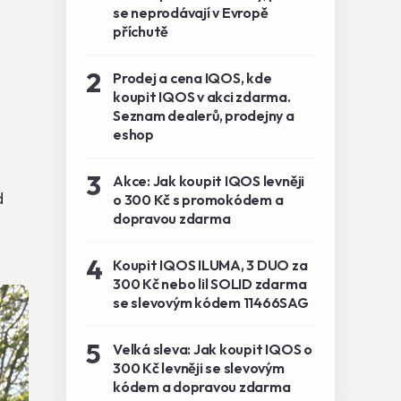
se neprodávají v Evropě
příchutě
2
Prodej a cena IQOS, kde
koupit IQOS v akci zdarma.
Seznam dealerů, prodejny a
eshop
3
Akce: Jak koupit IQOS levněji
d
o 300 Kč s promokódem a
dopravou zdarma
4
Koupit IQOS ILUMA, 3 DUO za
300 Kč nebo lil SOLID zdarma
se slevovým kódem 11466SAG
5
Velká sleva: Jak koupit IQOS o
300 Kč levněji se slevovým
kódem a dopravou zdarma