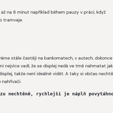
í až na 8 minut například během pauzy v práci, když
do tramvaje.
me stále častěji na bankomatech, v autech, dokonce 
 nejvíce vadí, že se displej nedá ve tmě nahmatat ja
displej, takže není ideálně vidět. A taky si občas necht
 nahřívači.
zu nechtěně, rychlejší je náplň povytáhn