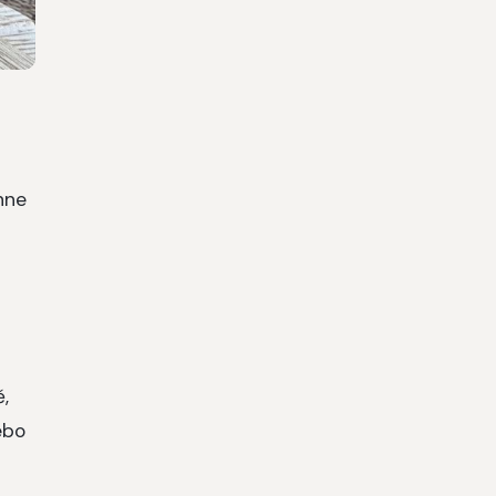
hne
,
ebo