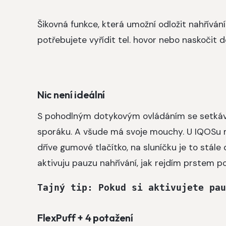
Šikovná funkce, která umožní odložit nahříván
potřebujete vyřídit tel. hovor nebo naskočit 
Nic není ideální
S pohodlným dotykovým ovládáním se setkává
sporáku. A všude má svoje mouchy. U IQOSu mi
dříve gumové tlačítko, na sluníčku je to stále 
aktivuju pauzu nahřívání, jak rejdím prstem po
Tajný tip: Pokud si aktivujete pau
FlexPuff + 4 potažení