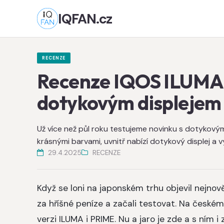
IQFAN.cz
RECENZE
Recenze IQOS ILUMA i
dotykovým displejem
Už více než půl roku testujeme novinku s dotykovým
krásnými barvami, uvnitř nabízí dotykový displej a v
29.4.2025
RECENZE
Když se loni na japonském trhu objevil nejnov
za hříšné peníze a začali testovat. Na české
verzi ILUMA i PRIME. Nu a jaro je zde a s ním 