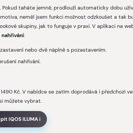
í. Pokud taháte jemně, prodlouží automaticky dobu užív
okomotiva, neměl jsem funkci možnost odzkoušet a tak b
kové skupiny, jak to funguje v praxi. V aplikaci na we
 nahřívání
:
pozastavení nebo dvě náplně s pozastavením.
erušení nahřívání.
za 1490 Kč. V nabídce se zatím doprodává i předchozí v
e si můžete vybrat.
pit IQOS ILUMA i