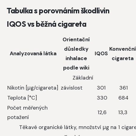
Tabulka s porovnáním škodlivin
IQOS vs běžná cigareta
Orientační
důsledky
Konvenční
Analyzovaná látka
IQOS
inhalace
cigareta
podle wiki
Základní
Nikotin [μg/cigareta]
závislost
301
361
Teplota [°C]
330
684
Počet měřených
12,6
13,3
potažení
Těkavé organické látky, množství μg na 1 cig