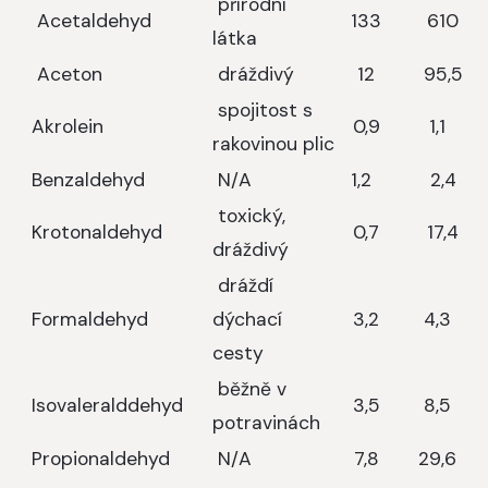
přírodní
Acetaldehyd
133
610
látka
Aceton
dráždivý
12
95,5
spojitost s
Akrolein
0,9
1,1
rakovinou plic
Benzaldehyd
N/A
1,2
2,4
toxický,
Krotonaldehyd
0,7
17,4
dráždivý
dráždí
Formaldehyd
dýchací
3,2
4,3
cesty
běžně v
Isovaleralddehyd
3,5
8,5
potravinách
Propionaldehyd
N/A
7,8
29,6