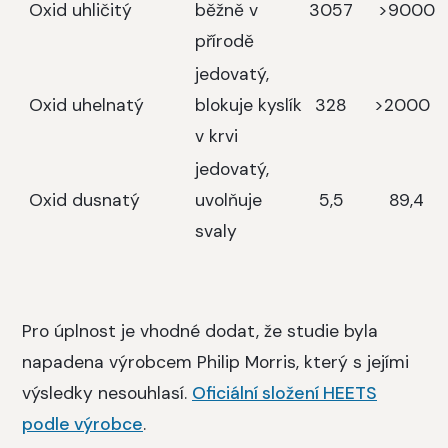
Oxid uhličitý
běžně v
3057
>9000
přírodě
jedovatý,
Oxid uhelnatý
blokuje kyslík
328
>2000
v krvi
jedovatý,
Oxid dusnatý
uvolňuje
5,5
89,4
svaly
Pro úplnost je vhodné dodat, že studie byla
napadena výrobcem Philip Morris, který s jejími
výsledky nesouhlasí.
Oficiální složení HEETS
podle výrobce
.