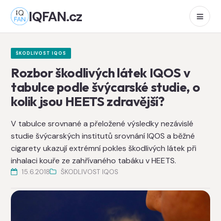
IQFAN.cz
ŠKODLIVOST IQOS
Rozbor škodlivých látek IQOS v
tabulce podle švýcarské studie, o
kolik jsou HEETS zdravější?
V tabulce srovnané a přeložené výsledky nezávislé
studie švýcarských institutů srovnání IQOS a běžné
cigarety ukazují extrémní pokles škodlivých látek při
inhalaci kouře ze zahřívaného tabáku v HEETS.
15.6.2018
ŠKODLIVOST IQOS