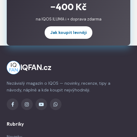
−400 Kč
na IQOS ILUMA i + doprava zdarma
Jak koupit levněji
IQFAN.cz
Nezávislý magazín o IQOS — novinky, recenze, tipy a
návody, náplně a kde koupit nejvýhodněji.
Rubriky
Novinky