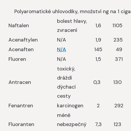
Polyaromatické uhlovodíky, množství ng na 1 c
bolest hlavy,
Naftalen
1,6
1105
zvracení
Acenaftylen
N/A
1,9
235
Acenaften
N/A
145
49
Fluoren
N/A
1,5
371
toxický,
dráždí
Antracen
0,3
130
dýchací
cesty
Fenantren
karcinogen
2
292
méně
Fluoranten
nebezpečný
7,3
123