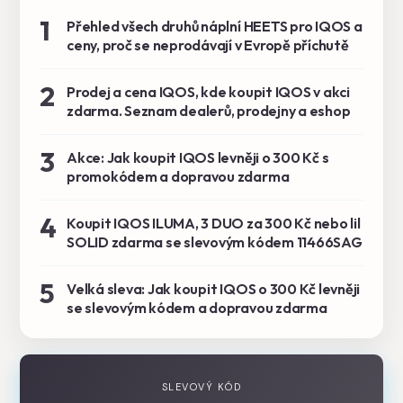
1
Přehled všech druhů náplní HEETS pro IQOS a
ceny, proč se neprodávají v Evropě příchutě
2
Prodej a cena IQOS, kde koupit IQOS v akci
zdarma. Seznam dealerů, prodejny a eshop
3
Akce: Jak koupit IQOS levněji o 300 Kč s
promokódem a dopravou zdarma
4
Koupit IQOS ILUMA, 3 DUO za 300 Kč nebo lil
SOLID zdarma se slevovým kódem 11466SAG
5
Velká sleva: Jak koupit IQOS o 300 Kč levněji
se slevovým kódem a dopravou zdarma
SLEVOVÝ KÓD