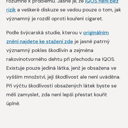
rozumně k problému. Jasné je, že
IQOS není bez
rizik
a veškeré diskuze se vedou pouze o tom, jak
významný je rozdíl oproti kouření cigaret.
Podle švýcarská studie, kterou v
originálním
znění najdete ke stažení zde
je jasně patrný
významný pokles škodlivin a zejména
rakovinotvorného dehtu při přechodu na IQOS.
Existuje pouze jediná látka, jenž je obsažena ve
vyšším množství, její škodlivost ale není uváděna.
Při výčtu škodlivosti obsažených látek byste se
měli zamyslet, zda není lepší přestat kouřit
úplně.