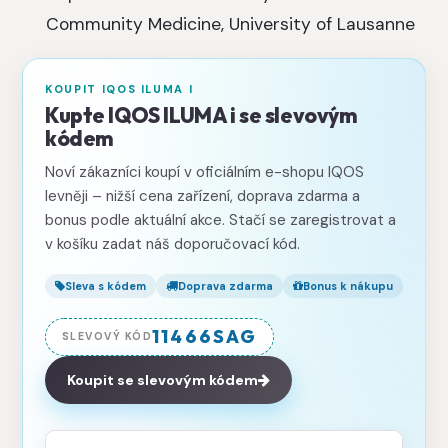
Community Medicine, University of Lausanne
KOUPIT IQOS ILUMA I
Kupte IQOS ILUMA i se slevovým
kódem
Noví zákazníci koupí v oficiálním e-shopu IQOS
levněji – nižší cena zařízení, doprava zdarma a
bonus podle aktuální akce. Stačí se zaregistrovat a
v košíku zadat náš doporučovací kód.
Sleva s kódem
Doprava zdarma
Bonus k nákupu
11466SAG
SLEVOVÝ KÓD
Koupit se slevovým kódem