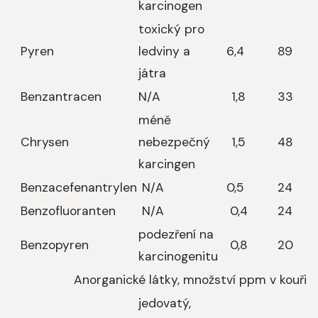
karcinogen
toxický pro
Pyren
ledviny a
6,4
89
játra
Benzantracen
N/A
1,8
33
méně
Chrysen
nebezpečný
1,5
48
karcingen
Benzacefenantrylen
N/A
0,5
24
Benzofluoranten
N/A
0,4
24
podezření na
Benzopyren
0,8
20
karcinogenitu
Anorganické látky, množství ppm v kouři
jedovatý,