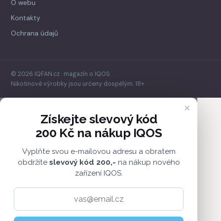
O webu
Kontakty
Ochrana údajů
© 2026 IQFAN.cz · magazín o IQOS
Nikotinové výrobky jsou určeny dospělým. 18+
×
Získejte slevový kód
200 Kč na nákup IQOS
Vyplňte svou e-mailovou adresu a obratem
obdržíte
slevový kód 200,-
na nákup nového
zařízení IQOS.