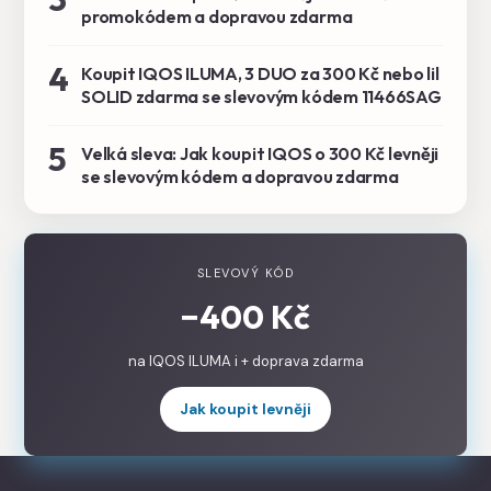
promokódem a dopravou zdarma
4
Koupit IQOS ILUMA, 3 DUO za 300 Kč nebo lil
SOLID zdarma se slevovým kódem 11466SAG
5
Velká sleva: Jak koupit IQOS o 300 Kč levněji
se slevovým kódem a dopravou zdarma
SLEVOVÝ KÓD
−400 Kč
na IQOS ILUMA i + doprava zdarma
Jak koupit levněji