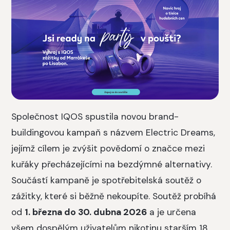
Společnost IQOS spustila novou brand-
buildingovou kampaň s názvem Electric Dreams,
jejímž cílem je zvýšit povědomí o značce mezi
kuřáky přecházejícími na bezdýmné alternativy.
Součástí kampaně je spotřebitelská soutěž o
zážitky, které si běžně nekoupíte. Soutěž probíhá
od
1. března do 30. dubna 2026
a je určena
všem dospělým uživatelům nikotinu starším 18