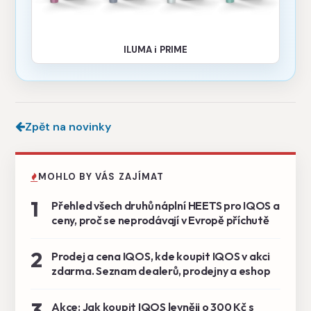
ILUMA i PRIME
Zpět na novinky
MOHLO BY VÁS ZAJÍMAT
1
Přehled všech druhů náplní HEETS pro IQOS a
ceny, proč se neprodávají v Evropě příchutě
2
Prodej a cena IQOS, kde koupit IQOS v akci
zdarma. Seznam dealerů, prodejny a eshop
3
Akce: Jak koupit IQOS levněji o 300 Kč s