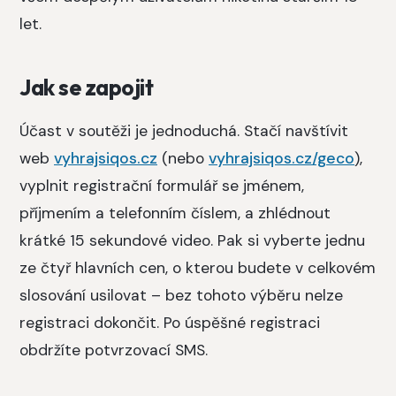
let.
Jak se zapojit
Účast v soutěži je jednoduchá. Stačí navštívit
web
vyhrajsiqos.cz
(nebo
vyhrajsiqos.cz/geco
),
vyplnit registrační formulář se jménem,
příjmením a telefonním číslem, a zhlédnout
krátké 15 sekundové video. Pak si vyberte jednu
ze čtyř hlavních cen, o kterou budete v celkovém
slosování usilovat – bez tohoto výběru nelze
registraci dokončit. Po úspěšné registraci
obdržíte potvrzovací SMS.