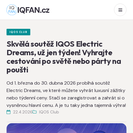
IQFAN.cz
IQOS CLUB
Skvělá soutěž IQOS Electric
Dreams, už jen týden! Vyhrajte
cestování po světě nebo párty na
poušti
Od 1. března do 30. dubna 2026 probíhá soutěž
Electric Dreams, ve které můžete vyhrát luxusní zážitky
nebo týdenní ceny. Stačí se zaregistrovat a zahrát si o
vysněnou hlavní cenu. A je tu taky jedna tajemná výhra!
22.4.2026
IQOS Club