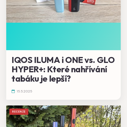
IQOS ILUMA i ONE vs. GLO
HYPER+: Které nahřívání
tabáku je lepší?
15.5.2025
RECENZE