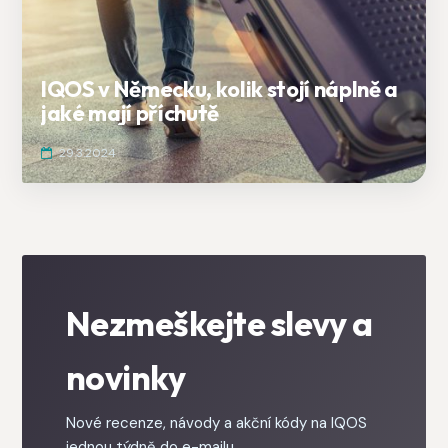
IQOS v Německu, kolik stojí náplně a
jaké mají příchutě
29.3.2024
Nezmeškejte slevy a
novinky
Nové recenze, návody a akční kódy na IQOS
jednou týdně do e-mailu.