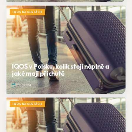
IQOS NA CESTÁCH
IQOS v Polsku, kolik stojí náplně a
jaké mají příchutě
1.5.2024
IQOS NA CESTÁCH