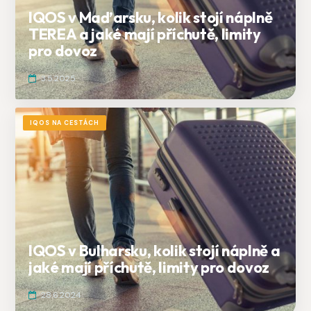
IQOS v Maďarsku, kolik stojí náplně
TEREA a jaké mají příchutě, limity
pro dovoz
3.5.2025
IQOS NA CESTÁCH
IQOS v Bulharsku, kolik stojí náplně a
jaké mají příchutě, limity pro dovoz
28.6.2024