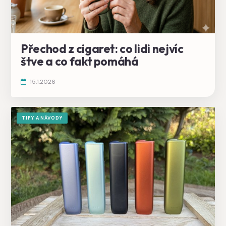
Přechod z cigaret: co lidi nejvíc
štve a co fakt pomáhá
15.1.2026
TIPY A NÁVODY