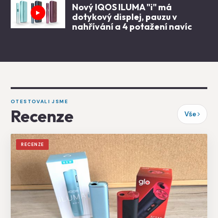
Nový IQOS ILUMA "i" má
dotykový displej, pauzu v
nahřívání a 4 potažení navíc
OTESTOVALI JSME
Recenze
Vše
RECENZE