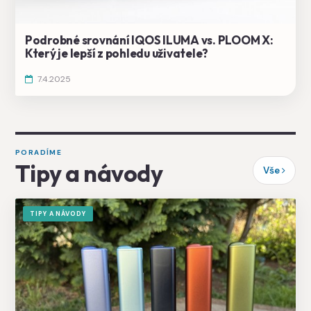
Podrobné srovnání IQOS ILUMA vs. PLOOM X:
Který je lepší z pohledu uživatele?
7.4.2025
PORADÍME
Tipy a návody
Vše
TIPY A NÁVODY