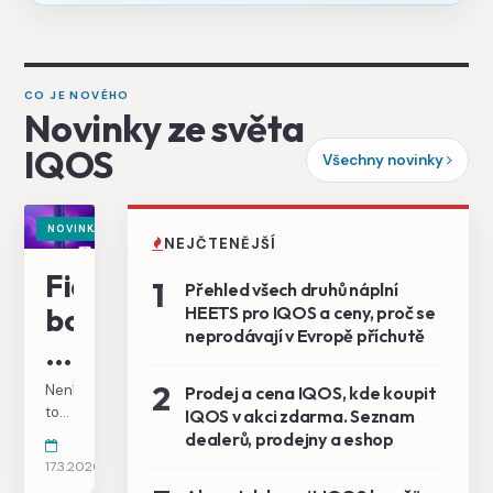
CO JE NOVÉHO
Novinky ze světa
IQOS
Všechny novinky
NOVINKA
NEJČTENĚJŠÍ
Fialová
1
Přehled všech druhů náplní
bomba
HEETS pro IQOS a ceny, proč se
neprodávají v Evropě příchutě
ILUMA
i
2
Není
Prodej a cena IQOS, kde koupit
Electric
to
IQOS v akci zdarma. Seznam
ani
dealerů, prodejny a eshop
Purple
týden,
17.3.2026
co
explodovala