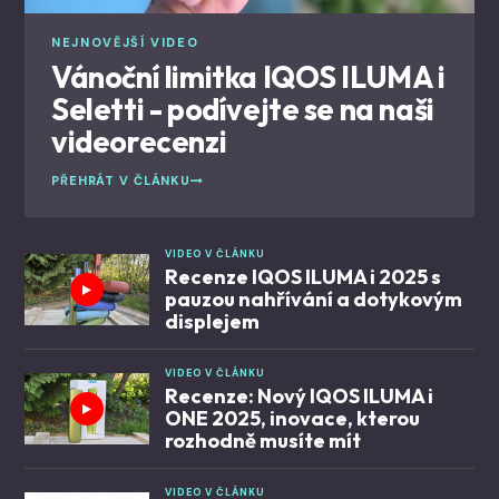
NEJNOVĚJŠÍ VIDEO
Vánoční limitka IQOS ILUMA i
Seletti - podívejte se na naši
videorecenzi
PŘEHRÁT V ČLÁNKU
VIDEO V ČLÁNKU
Recenze IQOS ILUMA i 2025 s
pauzou nahřívání a dotykovým
displejem
VIDEO V ČLÁNKU
Recenze: Nový IQOS ILUMA i
ONE 2025, inovace, kterou
rozhodně musíte mít
VIDEO V ČLÁNKU