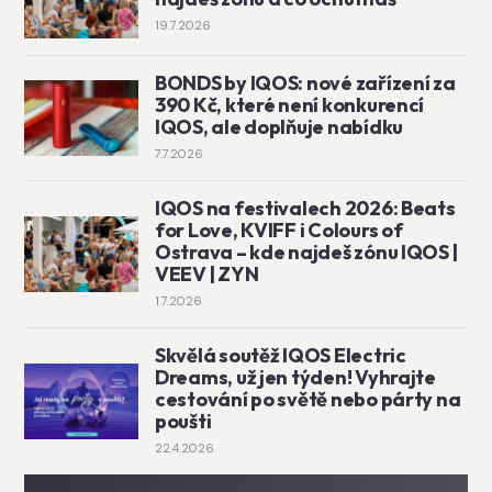
19.7.2026
BONDS by IQOS: nové zařízení za
390 Kč, které není konkurencí
IQOS, ale doplňuje nabídku
7.7.2026
IQOS na festivalech 2026: Beats
for Love, KVIFF i Colours of
Ostrava – kde najdeš zónu IQOS |
VEEV | ZYN
1.7.2026
Skvělá soutěž IQOS Electric
Dreams, už jen týden! Vyhrajte
cestování po světě nebo párty na
poušti
22.4.2026