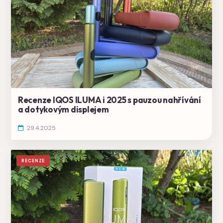
Recenze IQOS ILUMA i 2025 s pauzou nahřívání
a dotykovým displejem
29.4.2025
RECENZE