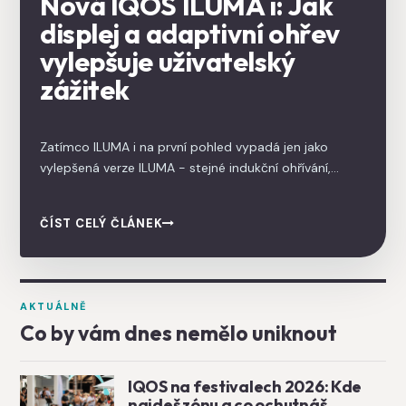
Nová IQOS ILUMA i: Jak
displej a adaptivní ohřev
vylepšuje uživatelský
zážitek
Zatímco ILUMA i na první pohled vypadá jen jako
vylepšená verze ILUMA - stejné indukční ohřívání,
stejné TEREA náplně, žádné čištění - jeden detail
signalizuje mnohem větší posun: zařízení má dotykový
ČÍST CELÝ ČLÁNEK
displej. ILUMA i je první IQOS, který přidává uživatelské
funkce, jaké byste čekali spíš u smartphonu nebo
vapovacího modu než u tabákového produktu.
AKTUÁLNĚ
Co by vám dnes nemělo uniknout
IQOS na festivalech 2026: Kde
najdeš zónu a co ochutnáš