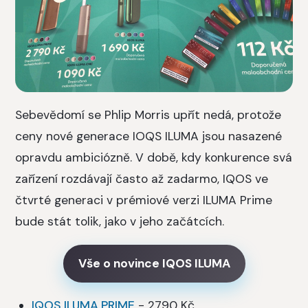
Sebevědomí se Phlip Morris upřít nedá, protože
ceny nové generace IOQS ILUMA jsou nasazené
opravdu ambiciózně. V době, kdy konkurence svá
zařízení rozdávají často až zadarmo, IQOS ve
čtvrté generaci v prémiové verzi ILUMA Prime
bude stát tolik, jako v jeho začátcích.
Vše o novince IQOS ILUMA
IQOS ILUMA PRIME
- 2790 Kč