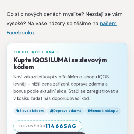
Co si o nových cenách myslíte? Nezdají se vám
vysoké? Na vaše názory se těšíme na
našem
Facebooku
.
KOUPIT IQOS ILUMA I
Kupte IQOS ILUMA i se slevovým
kódem
Noví zákazníci koupí v oficiálním e-shopu IQOS
levněji – nižší cena zařízení, doprava zdarma a
bonus podle aktuální akce. Stačí se zaregistrovat a
v košíku zadat náš doporučovací kód.
Sleva s kódem
Doprava zdarma
Bonus k nákupu
11466SAG
SLEVOVÝ KÓD