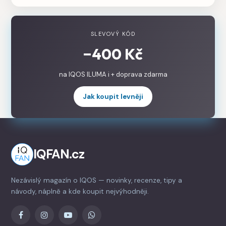
SLEVOVÝ KÓD
−400 Kč
na IQOS ILUMA i + doprava zdarma
Jak koupit levněji
IQFAN.cz
Nezávislý magazín o IQOS — novinky, recenze, tipy a
návody, náplně a kde koupit nejvýhodněji.