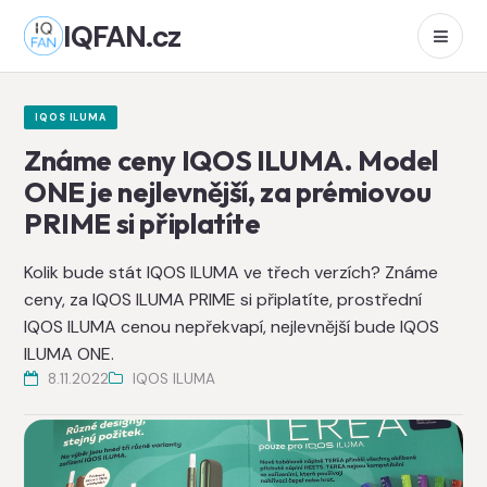
IQFAN.cz
IQOS ILUMA
Známe ceny IQOS ILUMA. Model
ONE je nejlevnější, za prémiovou
PRIME si připlatíte
Kolik bude stát IQOS ILUMA ve třech verzích? Známe
ceny, za IQOS ILUMA PRIME si připlatíte, prostřední
IQOS ILUMA cenou nepřekvapí, nejlevnější bude IQOS
ILUMA ONE.
8.11.2022
IQOS ILUMA