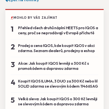
MOHLO BY VÁS ZAJÍMAT
1
Přehled všech druhů náplní HEETS pro IQOS a
ceny, proč se neprodávají v Evropě příchutě
2
Prodej a cena IQOS, kde koupit IQOS v akci
zdarma. Seznam dealerů, prodejny a eshop
3
Akce: Jak koupit IQOS levněji o 300 Kč s
promokódem a dopravou zdarma
4
Koupit IQOS ILUMA, 3 DUO za 300 Kč nebo lil
SOLID zdarma se slevovým kódem 11466SAG
5
Velká sleva: Jak koupit IQOS o 300 Kč levněji
se slevovým kódem a dopravou zdarma