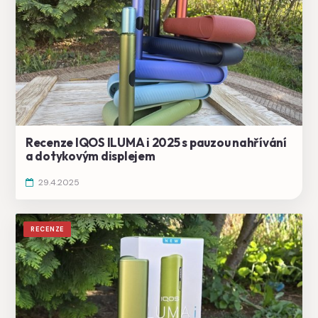
Recenze IQOS ILUMA i 2025 s pauzou nahřívání
a dotykovým displejem
29.4.2025
RECENZE