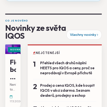
CO JE NOVÉHO
Novinky ze světa
IQOS
Všechny novinky
NOVINKA
NEJČTENĚJŠÍ
Fialová
1
Přehled všech druhů náplní
bomba
HEETS pro IQOS a ceny, proč se
neprodávají v Evropě příchutě
ILUMA
i
2
Není
Prodej a cena IQOS, kde koupit
Electric
to
IQOS v akci zdarma. Seznam
ani
dealerů, prodejny a eshop
Purple
týden,
17.3.2026
co
explodovala