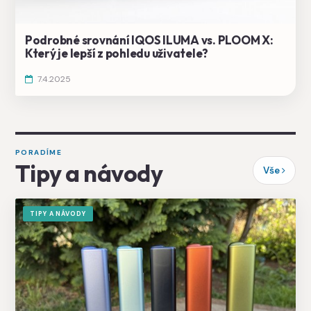
Podrobné srovnání IQOS ILUMA vs. PLOOM X:
Který je lepší z pohledu uživatele?
7.4.2025
PORADÍME
Tipy a návody
Vše
TIPY A NÁVODY