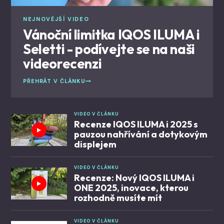
NEJNOVĚJŠÍ VIDEO
Vánoční limitka IQOS ILUMA i
Seletti - podívejte se na naši
videorecenzi
PŘEHRÁT V ČLÁNKU
VIDEO V ČLÁNKU
Recenze IQOS ILUMA i 2025 s
pauzou nahřívání a dotykovým
displejem
VIDEO V ČLÁNKU
Recenze: Nový IQOS ILUMA i
ONE 2025, inovace, kterou
rozhodně musíte mít
VIDEO V ČLÁNKU