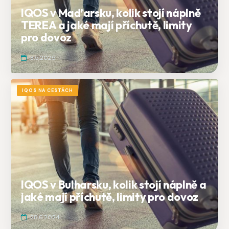
IQOS v Maďarsku, kolik stojí náplně
TEREA a jaké mají příchutě, limity
pro dovoz
3.5.2025
IQOS NA CESTÁCH
IQOS v Bulharsku, kolik stojí náplně a
jaké mají příchutě, limity pro dovoz
28.6.2024