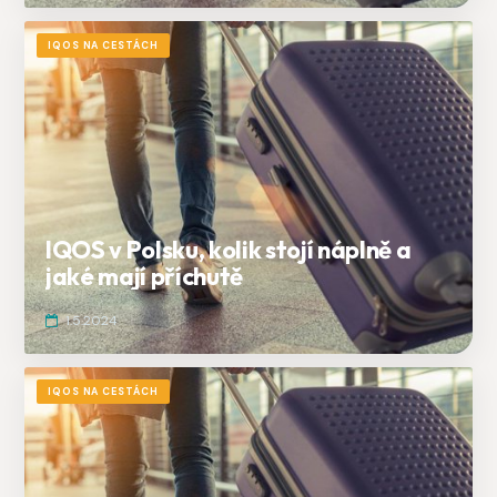
IQOS NA CESTÁCH
IQOS v Polsku, kolik stojí náplně a
jaké mají příchutě
1.5.2024
IQOS NA CESTÁCH