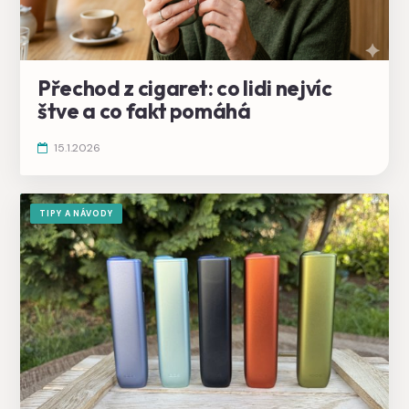
Přechod z cigaret: co lidi nejvíc
štve a co fakt pomáhá
15.1.2026
TIPY A NÁVODY