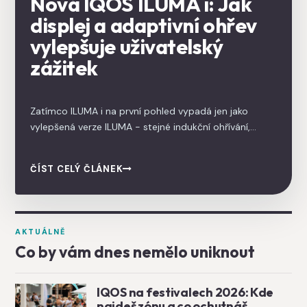
Nová IQOS ILUMA i: Jak
displej a adaptivní ohřev
vylepšuje uživatelský
zážitek
Zatímco ILUMA i na první pohled vypadá jen jako
vylepšená verze ILUMA - stejné indukční ohřívání,
stejné TEREA náplně, žádné čištění - jeden detail
signalizuje mnohem větší posun: zařízení má dotykový
ČÍST CELÝ ČLÁNEK
displej. ILUMA i je první IQOS, který přidává uživatelské
funkce, jaké byste čekali spíš u smartphonu nebo
vapovacího modu než u tabákového produktu.
AKTUÁLNĚ
Co by vám dnes nemělo uniknout
IQOS na festivalech 2026: Kde
najdeš zónu a co ochutnáš