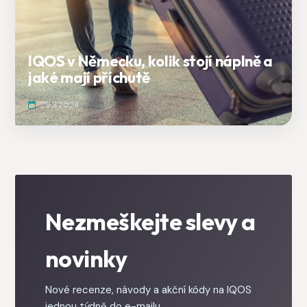
IQOS v Německu, kolik stojí náplně a
jaké mají příchutě
29.3.2024
Nezmeškejte slevy a
novinky
Nové recenze, návody a akční kódy na IQOS
jednou týdně do e-mailu.