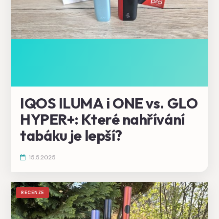
IQOS ILUMA i ONE vs. GLO
HYPER+: Které nahřívání
tabáku je lepší?
15.5.2025
RECENZE