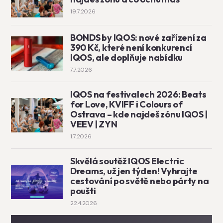
19.7.2026
BONDS by IQOS: nové zařízení za
390 Kč, které není konkurencí
IQOS, ale doplňuje nabídku
7.7.2026
IQOS na festivalech 2026: Beats
for Love, KVIFF i Colours of
Ostrava – kde najdeš zónu IQOS |
VEEV | ZYN
1.7.2026
Skvělá soutěž IQOS Electric
Dreams, už jen týden! Vyhrajte
cestování po světě nebo párty na
poušti
22.4.2026