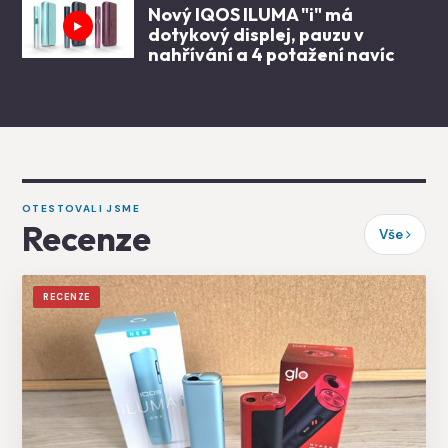
Nový IQOS ILUMA "i" má
dotykový displej, pauzu v
nahřívání a 4 potažení navíc
OTESTOVALI JSME
Recenze
Vše
RECENZE