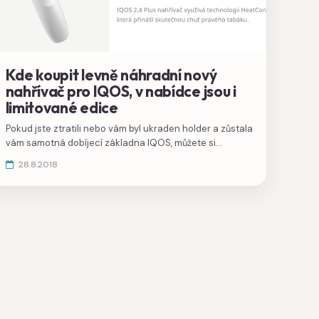
Kde koupit levně náhradní nový
nahřívač pro IQOS, v nabídce jsou i
limitované edice
Pokud jste ztratili nebo vám byl ukraden holder a zůstala
vám samotná dobíjecí základna IQOS, můžete si
nahřívač pořídit nový, v nabídce jsou někdy i limitované
28.8.2018
edice. Není to ale příliš výhodné, poradíme vám
výhodnější řešení.