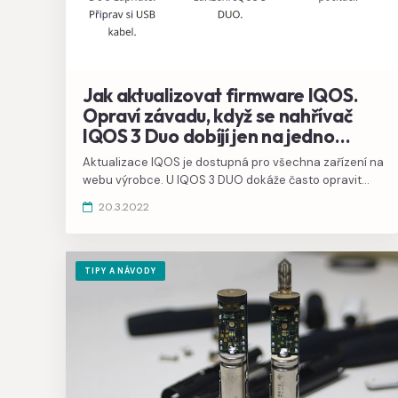
Jak aktualizovat firmware IQOS.
Opraví závadu, když se nahřívač
IQOS 3 Duo dobíjí jen na jedno
použití
Aktualizace IQOS je dostupná pro všechna zařízení na
webu výrobce. U IQOS 3 DUO dokáže často opravit
chybu v inteligentním nabíjení, kde se nahřívač IQOS 3
20.3.2022
Duo přestane nabíjet na dvě použití HEETS a pak svítí jen
jedna kontrolka.
TIPY A NÁVODY