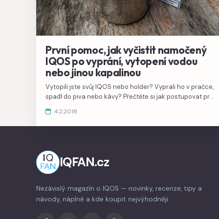
První pomoc, jak vyčistit namočený
IQOS po vyprání, vytopení vodou
nebo jinou kapalinou
Vytopili jste svůj IQOS nebo holder? Vyprali ho v pračce,
spadl do piva nebo kávy? Přečtěte si jak postupovat pro
vyčištění během prvních okamžiků.
4.2.2018
IQFAN.cz
Nezávislý magazín o IQOS — novinky, recenze, tipy a
návody, náplně a kde koupit nejvýhodněji.