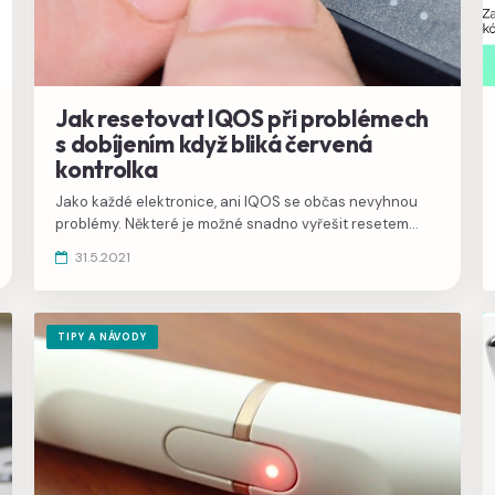
Jak resetovat IQOS při problémech
s dobíjením když bliká červená
kontrolka
Jako každé elektronice, ani IQOS se občas nevyhnou
problémy. Některé je možné snadno vyřešit resetem
dobíječky nebo restartem holderu.
31.5.2021
TIPY A NÁVODY