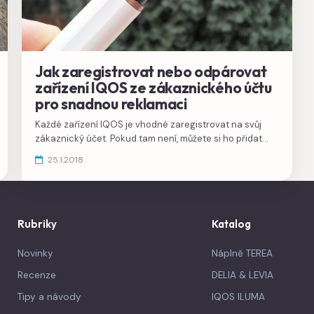
Jak zaregistrovat nebo odpárovat
zařízení IQOS ze zákaznického účtu
pro snadnou reklamaci
Každé zařízení IQOS je vhodné zaregistrovat na svůj
zákaznický účet. Pokud tam není, můžete si ho přidat
sami i v případě nákupu z bazaru nebo druhé ruky.
25.1.2018
Rubriky
Katalog
Novinky
Náplně TEREA
Recenze
DELIA & LEVIA
Tipy a návody
IQOS ILUMA