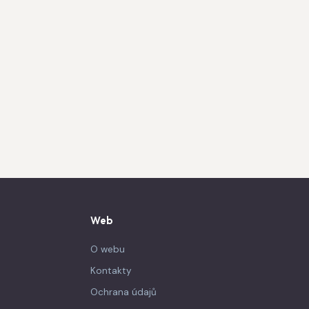
Web
O webu
Kontakty
Ochrana údajů