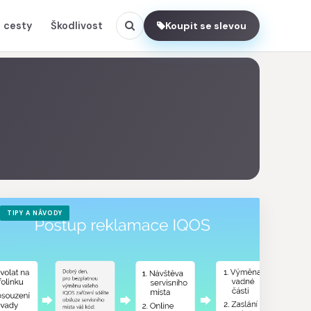
 cesty
Škodlivost
Koupit se slevou
TIPY A NÁVODY