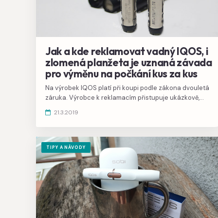
Jak a kde reklamovat vadný IQOS, i
zlomená planžeta je uznaná závada
pro výměnu na počkání kus za kus
Na výrobek IQOS platí při koupi podle zákona dvouletá
záruka. Výrobce k reklamacím přistupuje ukázkově,
závady příliš nezkoumá a vyměňuje vadné kusy na
21.3.2019
počkání.
TIPY A NÁVODY