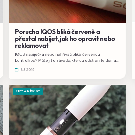
Porucha IQOS bliká červeně a
přestal nabíjet, jak ho opravit nebo
reklamovat
IQOS nabíječka nebo nahřívač bliká červenou
kontrolkou? Může jít o závadu, kterou odstraníte doma
vyčištěním kontaktů, resetem nebo bude potřeba
6.3.2019
reklamace.
TIPY A NÁVODY