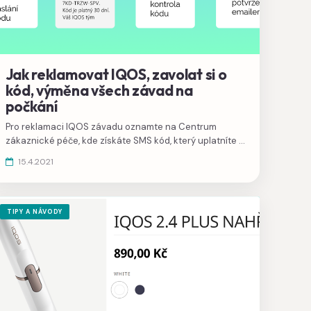
Jak reklamovat IQOS, zavolat si o
kód, výměna všech závad na
počkání
Pro reklamaci IQOS závadu oznamte na Centrum
zákaznické péče, kde získáte SMS kód, který uplatníte v
trafice nebo prodejně. Výměna zařízení kus za kus i v
15.4.2021
případě mechanického poškození zůstává zachována.
TIPY A NÁVODY