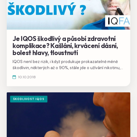
Je IQOS škodlivý a působí zdravotní
komplikace? Kašlání, krvácení dásní,
bolest hlavy, tloustnutí
IQOS není bez rizik, i když produkuje prokazatelně méně
škodlivin, některých až o 90%, stále jde o užívání nikotinu,
který je prudce návykovou látkou a ohrožuje zdraví.
10.10.2018
ŠKODLIVOST IQOS