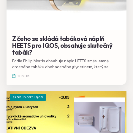
Z čeho se skládá tabáková náplň
HEETS pro IQOS, obsahuje skutečný
tabák?
Podle Philip Morris obsahuje náplň HEETS směs jemně
drceného tabáku obohaceného glycerinem, který se
ohřátím na teplotu asi 350°C mění v páru a stává se
1.8.2019
nosičem nikotinu.
ŠKODLIVOST IQOS