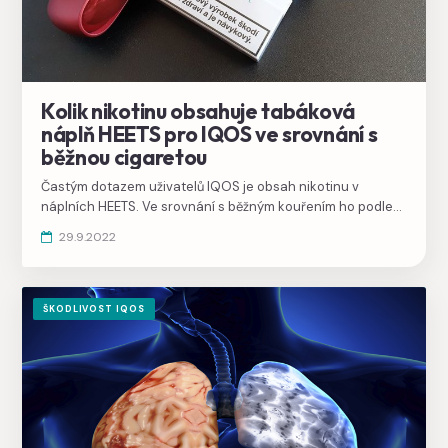
Kolik nikotinu obsahuje tabáková
náplň HEETS pro IQOS ve srovnání s
běžnou cigaretou
Častým dotazem uživatelů IQOS je obsah nikotinu v
náplních HEETS. Ve srovnání s běžným kouřením ho podle
výrobce do těla proudí obdobná dávka jako ze silné
29.9.2022
cigarety.
ŠKODLIVOST IQOS