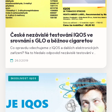
České nezávislé testování IQOS ve
srovnání s GLO a běžnou cigaretou
Co opravdu vdechujeme z IQOS a dalších elektronických
zařízení? Na to hledalo odpověď nezávislé testování v
prestižních českých laboratořích VŠCHT.
26.3.2019
ŠKODLIVOST IQOS