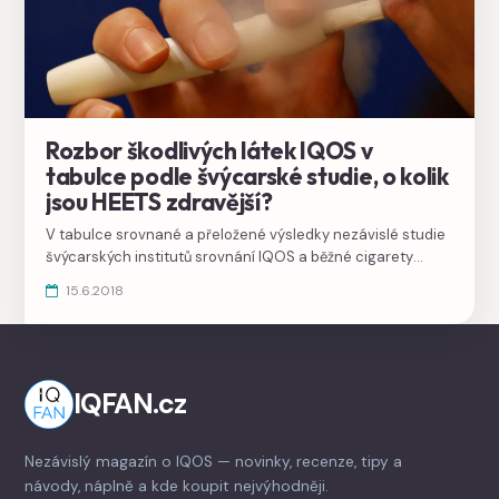
Rozbor škodlivých látek IQOS v
tabulce podle švýcarské studie, o kolik
jsou HEETS zdravější?
V tabulce srovnané a přeložené výsledky nezávislé studie
švýcarských institutů srovnání IQOS a běžné cigarety
ukazují extrémní pokles škodlivých látek při inhalaci kouře
15.6.2018
ze zahřívaného tabáku v HEETS.
IQFAN.cz
Nezávislý magazín o IQOS — novinky, recenze, tipy a
návody, náplně a kde koupit nejvýhodněji.