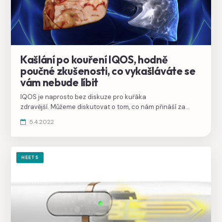
Kašlání po kouření IQOS, hodně
poučné zkušenosti, co vykašláváte se
vám nebude líbit
IQOS je naprosto bez diskuze pro kuřáka
zdravější. Můžeme diskutovat o tom, co nám přináší za
nové škodliviny do těla, ale jeho škodlivost je neprokázaná.
5.4.2022
Z vlastní zkušenosti vám ale můžu napsat, co z těla odvádí
ven a nejdřív se vám to nebude vůbec líbit.
HEETS