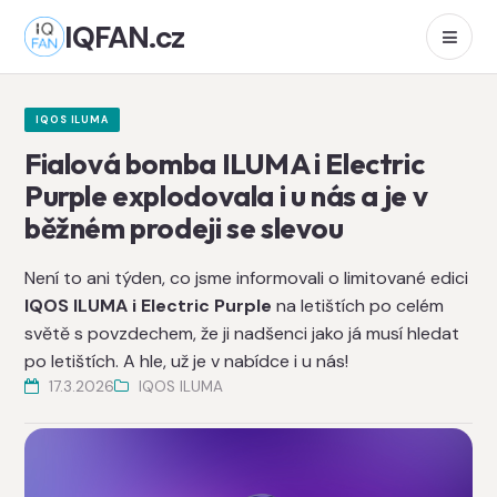
IQFAN.cz
IQOS ILUMA
Fialová bomba ILUMA i Electric
Purple explodovala i u nás a je v
běžném prodeji se slevou
Není to ani týden, co jsme informovali o limitované edici
IQOS ILUMA i Electric Purple
na letištích po celém
světě s povzdechem, že ji nadšenci jako já musí hledat
po letištích. A hle, už je v nabídce i u nás!
17.3.2026
IQOS ILUMA