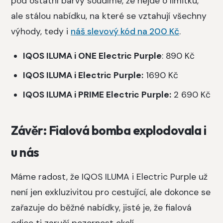
pod ostatní barvy soudíme, že nejde o limitku,
ale stálou nabídku, na které se vztahují všechny
výhody, tedy i
náš slevový kód na 200 Kč
.
IQOS ILUMA i ONE Electric Purple
: 890 Kč
IQOS ILUMA i Electric Purple:
1690 Kč
IQOS ILUMA i PRIME Electric Purple:
2 690 Kč
Závěr: Fialová bomba explodovala i
u nás
Máme radost, že IQOS ILUMA i Electric Purple už
není jen exkluzivitou pro cestující, ale dokonce se
zařazuje do běžné nabídky, jisté je, že fialová