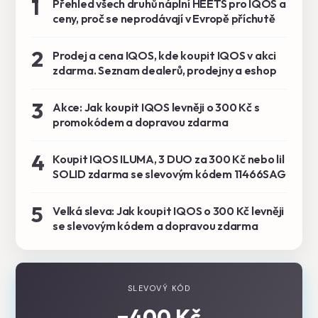
1
Přehled všech druhů náplní HEETS pro IQOS a
ceny, proč se neprodávají v Evropě příchutě
2
Prodej a cena IQOS, kde koupit IQOS v akci
zdarma. Seznam dealerů, prodejny a eshop
3
Akce: Jak koupit IQOS levněji o 300 Kč s
promokódem a dopravou zdarma
4
Koupit IQOS ILUMA, 3 DUO za 300 Kč nebo lil
SOLID zdarma se slevovým kódem 11466SAG
5
Velká sleva: Jak koupit IQOS o 300 Kč levněji
se slevovým kódem a dopravou zdarma
SLEVOVÝ KÓD
−400 Kč