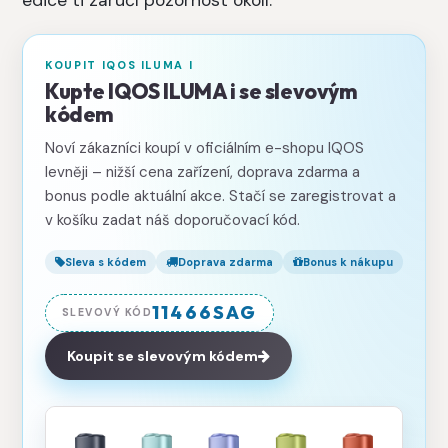
edice ti zaručí pozornost okolí.
KOUPIT IQOS ILUMA I
Kupte IQOS ILUMA i se slevovým
kódem
Noví zákazníci koupí v oficiálním e-shopu IQOS
levněji – nižší cena zařízení, doprava zdarma a
bonus podle aktuální akce. Stačí se zaregistrovat a
v košíku zadat náš doporučovací kód.
Sleva s kódem
Doprava zdarma
Bonus k nákupu
11466SAG
SLEVOVÝ KÓD
Koupit se slevovým kódem