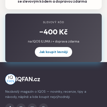
se slevovým kódem a dopravou zdarma
SLEVOVÝ KÓD
−400 Kč
na IQOS ILUMA i + doprava zdarma
Jak koupit levněji
IQFAN.cz
Nezávislý magazín o IQOS — novinky, recenze, tipy a
návody, náplně a kde koupit nejvýhodněji.