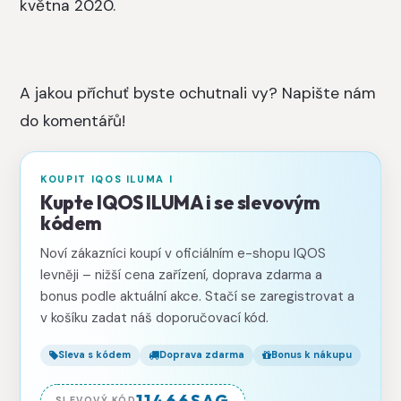
května 2020.
A jakou příchuť byste ochutnali vy? Napište nám
do komentářů!
KOUPIT IQOS ILUMA I
Kupte IQOS ILUMA i se slevovým
kódem
Noví zákazníci koupí v oficiálním e-shopu IQOS
levněji – nižší cena zařízení, doprava zdarma a
bonus podle aktuální akce. Stačí se zaregistrovat a
v košíku zadat náš doporučovací kód.
Sleva s kódem
Doprava zdarma
Bonus k nákupu
11466SAG
SLEVOVÝ KÓD