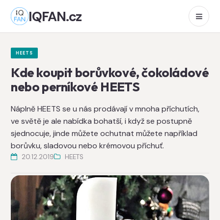
IQFAN.cz
HEETS
Kde koupit borůvkové, čokoládové
nebo perníkové HEETS
Náplně HEETS se u nás prodávají v mnoha příchutích,
ve světě je ale nabídka bohatší, i když se postupně
sjednocuje, jinde můžete ochutnat můžete například
borůvku, sladovou nebo krémovou příchuť.
20.12.2019
HEETS