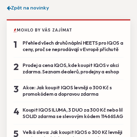
Zpět na novinky
MOHLO BY VÁS ZAJÍMAT
1
Přehled všech druhů náplní HEETS pro IQOS a
ceny, proč se neprodávají v Evropě příchutě
2
Prodej a cena IQOS, kde koupit IQOS v akci
zdarma. Seznam dealerů, prodejny a eshop
3
Akce: Jak koupit IQOS levněji o 300 Kč s
promokódem a dopravou zdarma
4
Koupit IQOS ILUMA, 3 DUO za 300 Kč nebo lil
SOLID zdarma se slevovým kódem 11466SAG
5
Velká sleva: Jak koupit IQOS o 300 Kč levněji