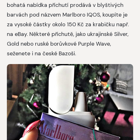
bohatá nabídka příchutí prodává v blyštivých
barvách pod názvem Marlboro IQOS, koupíte je
za vysoké částky okolo 150 Kč za krabičku např.
na eBay. Některé příchutě, jako ukrajinské Silver,
Gold nebo ruské borůvkové Purple Wave,
seženete i na české Bazoši.