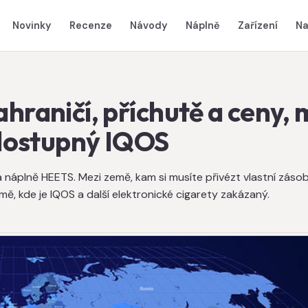
Novinky
Recenze
Návody
Náplně
Zařízení
Na
hraničí, příchutě a ceny,
 dostupný IQOS
 náplně HEETS. Mezi země, kam si musíte přivézt vlastní zásoby
emě, kde je IQOS a další elektronické cigarety zakázaný.