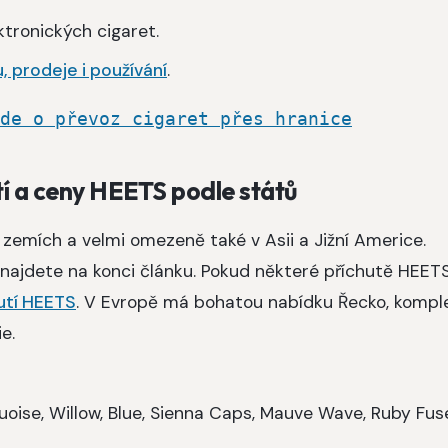
tronických cigaret.
, prodeje i používání
.
de o převoz cigaret přes hranice
í a ceny HEETS podle států
zemích a velmi omezeně také v Asii a Jižní Americe.
 najdete na konci článku. Pokud některé příchutě HEET
utí HEETS
. V Evropě má bohatou nabídku Řecko, kompl
ie.
quoise, Willow, Blue, Sienna Caps, Mauve Wave, Ruby Fus