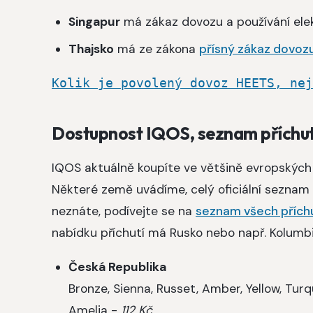
Singapur
má zákaz dovozu a používání elek
Thajsko
má ze zákona
přísný zákaz dovozu
Kolik je povolený dovoz HEETS, nej
Dostupnost IQOS, seznam příchut
IQOS aktuálně koupíte ve většině evropských 
Některé země uvádíme, celý oficiální seznam
neznáte, podívejte se na
seznam všech přích
nabídku příchutí má Rusko nebo např. Kolumb
Česká Republika
Bronze, Sienna, Russet, Amber, Yellow, Tur
Amelia -
112 Kč