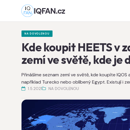
IQFAN.cz
NA DOVOLENOU
Kde koupit HEETS v za
zemí ve světě, kde je
Přinášíme seznam zemí ve světě, kde koupíte IQOS a
například Turecko nebo oblíbený Egypt. Existují i z
1.5.2021
NA DOVOLENOU