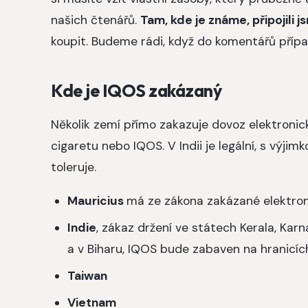
našich čtenářů.
Tam, kde je známe, připojili 
koupit. Budeme rádi, když do komentářů přípa
Kde je IQOS zakázaný
Několik zemí přímo zakazuje dovoz elektronick
cigaretu nebo IQOS. V Indii je legální, s výji
toleruje.
Mauricius
má ze zákona zakázané elektron
Indie
, zákaz držení ve státech Kerala, Ka
a v Biharu, IQOS bude zabaven na hranicíc
Taiwan
Vietnam