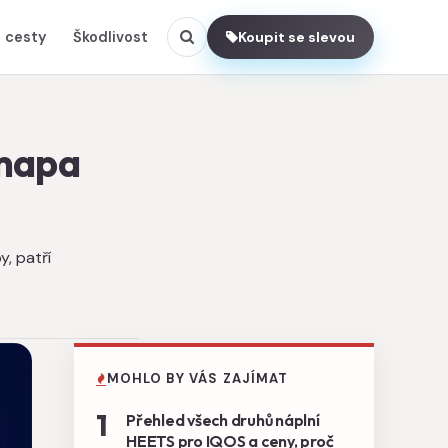
 cesty
Škodlivost
Koupit se slevou
 mapa
, patří
MOHLO BY VÁS ZAJÍMAT
1
Přehled všech druhů náplní
HEETS pro IQOS a ceny, proč