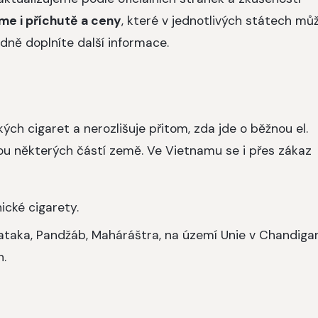
jsme i příchutě a ceny
, které v jednotlivých státech mů
dně doplníte další informace.
ých cigaret a nerozlišuje přitom, zda jde o běžnou el.
mkou některých částí země. Ve Vietnamu se i přes zákaz
ické cigarety.
rnataka, Pandžáb, Maháráštra, na území Unie v Chandiga
h.