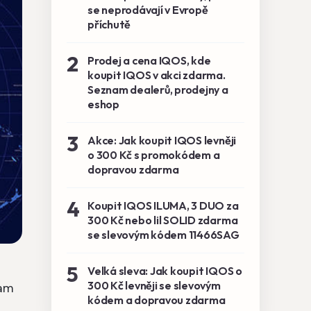
se neprodávají v Evropě
příchutě
2
Prodej a cena IQOS, kde
koupit IQOS v akci zdarma.
Seznam dealerů, prodejny a
eshop
3
Akce: Jak koupit IQOS levněji
o 300 Kč s promokódem a
dopravou zdarma
4
Koupit IQOS ILUMA, 3 DUO za
300 Kč nebo lil SOLID zdarma
se slevovým kódem 11466SAG
5
Velká sleva: Jak koupit IQOS o
300 Kč levněji se slevovým
kam
kódem a dopravou zdarma