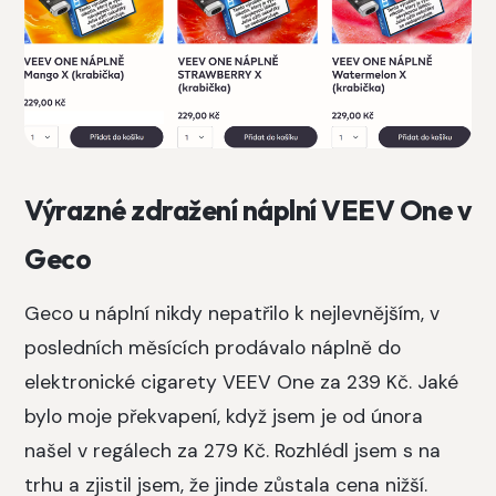
Výrazné zdražení náplní VEEV One v
Geco
Geco u náplní nikdy nepatřilo k nejlevnějším, v
posledních měsících prodávalo náplně do
elektronické cigarety VEEV One za 239 Kč. Jaké
bylo moje překvapení, když jsem je od února
našel v regálech za 279 Kč. Rozhlédl jsem s na
trhu a zjistil jsem, že jinde zůstala cena nižší.