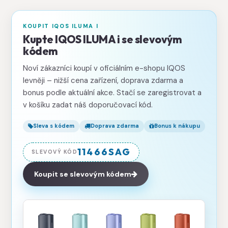
KOUPIT IQOS ILUMA I
Kupte IQOS ILUMA i se slevovým
kódem
Noví zákazníci koupí v oficiálním e-shopu IQOS
levněji – nižší cena zařízení, doprava zdarma a
bonus podle aktuální akce. Stačí se zaregistrovat a
v košíku zadat náš doporučovací kód.
Sleva s kódem
Doprava zdarma
Bonus k nákupu
11466SAG
SLEVOVÝ KÓD
Koupit se slevovým kódem