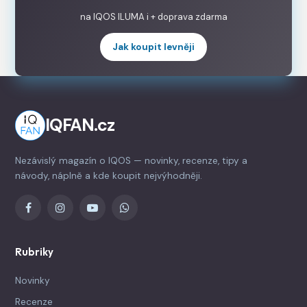
na IQOS ILUMA i + doprava zdarma
Jak koupit levněji
IQFAN.cz
Nezávislý magazín o IQOS — novinky, recenze, tipy a
návody, náplně a kde koupit nejvýhodněji.
Rubriky
Novinky
Recenze