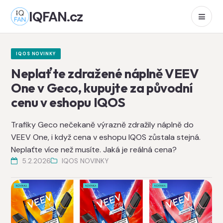
IQFAN.cz
IQOS NOVINKY
Neplaťte zdražené náplně VEEV
One v Geco, kupujte za původní
cenu v eshopu IQOS
Trafiky Geco nečekaně výrazně zdražily náplně do
VEEV One, i když cena v eshopu IQOS zůstala stejná.
Neplaťte více než musíte. Jaká je reálná cena?
5.2.2026
IQOS NOVINKY