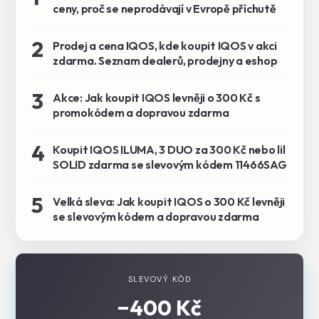
ceny, proč se neprodávají v Evropě příchutě
2
Prodej a cena IQOS, kde koupit IQOS v akci
zdarma. Seznam dealerů, prodejny a eshop
3
Akce: Jak koupit IQOS levněji o 300 Kč s
promokódem a dopravou zdarma
4
Koupit IQOS ILUMA, 3 DUO za 300 Kč nebo lil
SOLID zdarma se slevovým kódem 11466SAG
5
Velká sleva: Jak koupit IQOS o 300 Kč levněji
se slevovým kódem a dopravou zdarma
SLEVOVÝ KÓD
−400 Kč