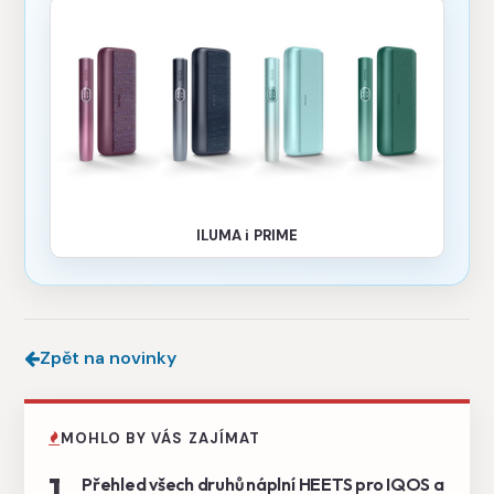
ILUMA i PRIME
Zpět na novinky
MOHLO BY VÁS ZAJÍMAT
1
Přehled všech druhů náplní HEETS pro IQOS a