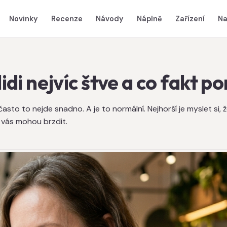
Novinky
Recenze
Návody
Náplně
Zařízení
Na
lidi nejvíc štve a co fakt 
asto to nejde snadno. A je to normální. Nejhorší je myslet si,
é vás mohou brzdit.