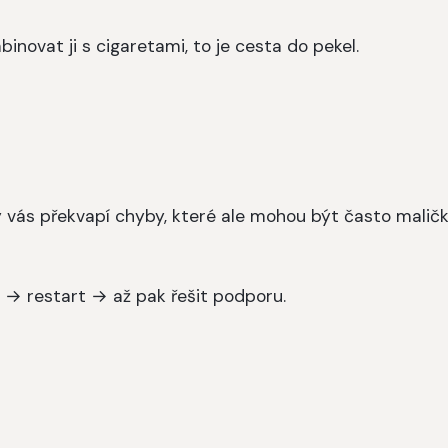
binovat ji s cigaretami, to je cesta do pekel.
dy vás překvapí chyby, které ale mohou být často maličk
 → restart → až pak řešit podporu.