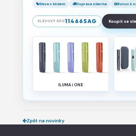
Sleva s kódem
Doprava zdarma
Bonus k 
11466SAG
Koupit se s
SLEVOVÝ KÓD
ILUMA i ONE
Zpět na novinky