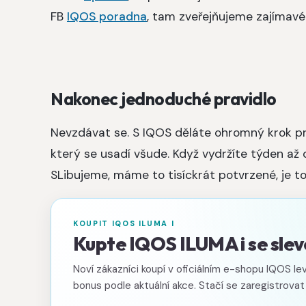
FB
IQOS poradna
, tam zveřejňujeme zajímavé
Nakonec jednoduché pravidlo
Nevzdávat se. S IQOS děláte ohromný krok pro
který se usadí všude. Když vydržíte týden až 
SLibujeme, máme to tisíckrát potvrzené, je to
KOUPIT IQOS ILUMA I
Kupte IQOS ILUMA i se sl
Noví zákazníci koupí v oficiálním e-shopu IQOS lev
bonus podle aktuální akce. Stačí se zaregistrovat