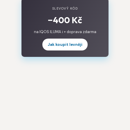
SLEVOVÝ KÓD
−400 Kč
na IQOS ILUMA i + doprava zdarma
Jak koupit levněji