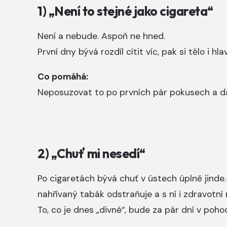
1) „Není to stejné jako cigareta“
Není a nebude. Aspoň ne hned.
První dny bývá rozdíl cítit víc, pak si tělo i 
Co pomáhá:
Neposuzovat to po prvních pár pokusech a d
2) „Chuť mi nesedí“
Po cigaretách bývá chuť v ústech úplně jinde. 
nahřívaný tabák odstraňuje a s ní i zdravotní 
To, co je dnes „divné“, bude za pár dní v poho