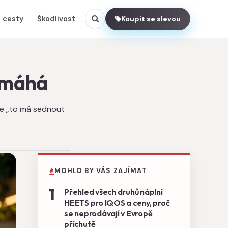
 cesty
Škodlivost
Koupit se slevou
pomáhá
 že „to má sednout
MOHLO BY VÁS ZAJÍMAT
1
Přehled všech druhů náplní
HEETS pro IQOS a ceny, proč
se neprodávají v Evropě
příchutě