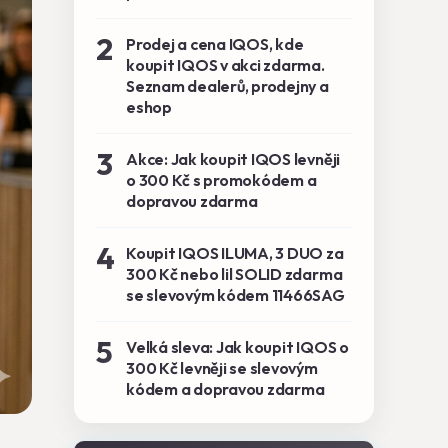
2
Prodej a cena IQOS, kde
koupit IQOS v akci zdarma.
Seznam dealerů, prodejny a
eshop
3
Akce: Jak koupit IQOS levněji
o 300 Kč s promokódem a
dopravou zdarma
4
Koupit IQOS ILUMA, 3 DUO za
300 Kč nebo lil SOLID zdarma
se slevovým kódem 11466SAG
5
Velká sleva: Jak koupit IQOS o
300 Kč levněji se slevovým
kódem a dopravou zdarma