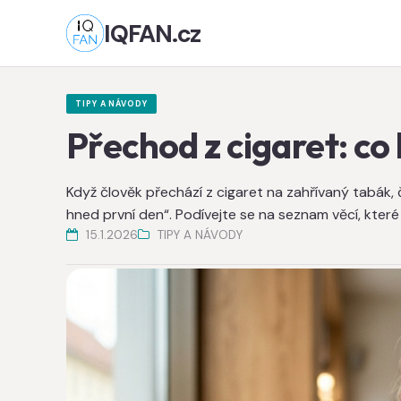
IQFAN.cz
TIPY A NÁVODY
Přechod z cigaret: co 
Když člověk přechází z cigaret na zahřívaný tabák, č
hned první den“. Podívejte se na seznam věcí, kter
15.1.2026
TIPY A NÁVODY