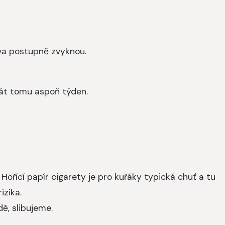
hlava postupně zvyknou.
át tomu aspoň týden.
Hořící papír cigarety je pro kuřáky typická chuť a tu
rizika.
dě, slibujeme.