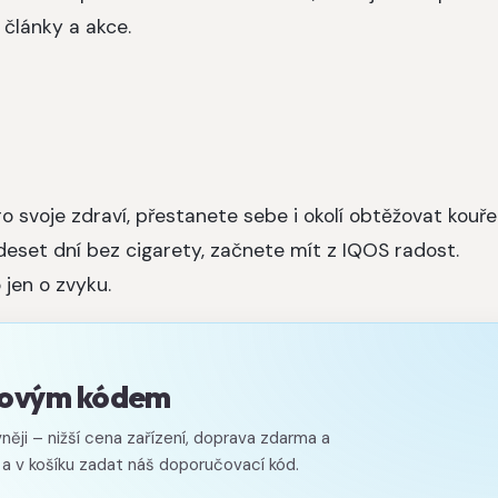
 články a akce.
 svoje zdraví, přestanete sebe i okolí obtěžovat kouř
deset dní bez cigarety, začnete mít z IQOS radost.
 jen o zvyku.
evovým kódem
něji – nižší cena zařízení, doprava zdarma a
 a v košíku zadat náš doporučovací kód.