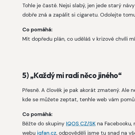
Tohle je časté. Nejsi slabý, jen jede starý ná
dobře zná a zapálit si cigaretu. Odolejte tom
Co pomáhá:
Mít dopředu plán, co uděláš v krizové chvíli 
5) „Každý mi radí něco jiného“
Přesně. A člověk je pak akorát zmatený. Ale
kde se můžete zeptat, tenhle web vám pomůže
Co pomáhá:
Běžte do skupiny
IQOS CZ/SK
na Facebooku, n
webu
iqfan.cz
, odpověděli jsme tu snad na vš