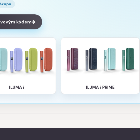
nákupu
levovým kódem
ILUMA i
ILUMA i PRIME