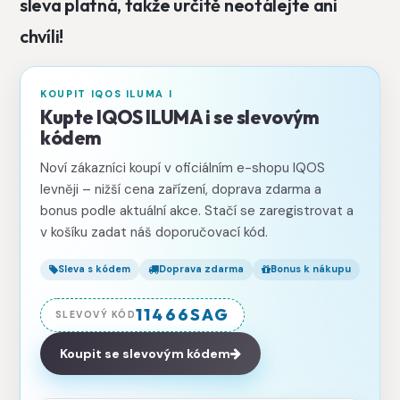
sleva platná, takže určitě neotálejte ani
chvíli!
KOUPIT IQOS ILUMA I
Kupte IQOS ILUMA i se slevovým
kódem
Noví zákazníci koupí v oficiálním e-shopu IQOS
levněji – nižší cena zařízení, doprava zdarma a
bonus podle aktuální akce. Stačí se zaregistrovat a
v košíku zadat náš doporučovací kód.
Sleva s kódem
Doprava zdarma
Bonus k nákupu
11466SAG
SLEVOVÝ KÓD
Koupit se slevovým kódem