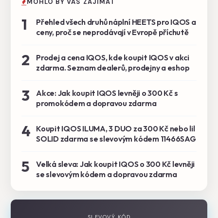
MOHLO BY VÁS ZAJÍMAT
1
Přehled všech druhů náplní HEETS pro IQOS a
ceny, proč se neprodávají v Evropě příchutě
2
Prodej a cena IQOS, kde koupit IQOS v akci
zdarma. Seznam dealerů, prodejny a eshop
3
Akce: Jak koupit IQOS levněji o 300 Kč s
promokódem a dopravou zdarma
4
Koupit IQOS ILUMA, 3 DUO za 300 Kč nebo lil
SOLID zdarma se slevovým kódem 11466SAG
5
Velká sleva: Jak koupit IQOS o 300 Kč levněji
se slevovým kódem a dopravou zdarma
SLEVOVÝ KÓD