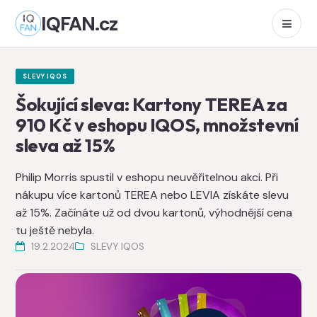
IQFAN.cz
SLEVY IQOS
Šokující sleva: Kartony TEREA za
910 Kč v eshopu IQOS, množstevní
sleva až 15%
Philip Morris spustil v eshopu neuvěřitelnou akci. Při
nákupu více kartonů TEREA nebo LEVIA získáte slevu
až 15%. Začínáte už od dvou kartonů, výhodnější cena
tu ještě nebyla.
19.2.2024
SLEVY IQOS