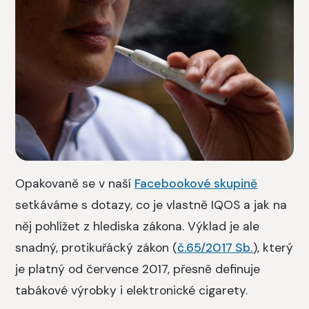
Opakovaně se v naší
Facebookové skupině
setkáváme s dotazy, co je vlastně IQOS a jak na
něj pohlížet z hlediska zákona. Výklad je ale
snadný, protikuřácký zákon (
č.65/2017 Sb.
), který
je platný od července 2017, přesně definuje
tabákové výrobky i elektronické cigarety.