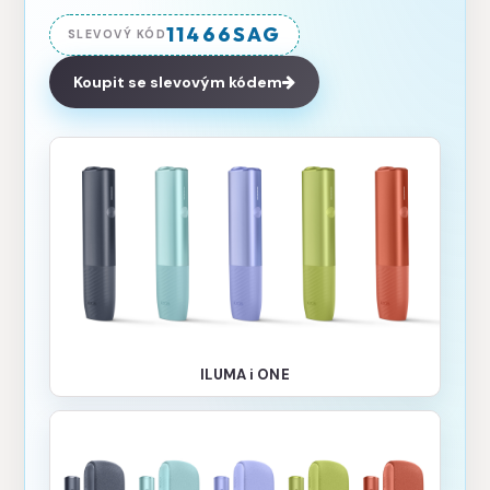
11466SAG
SLEVOVÝ KÓD
Koupit se slevovým kódem
ILUMA i ONE