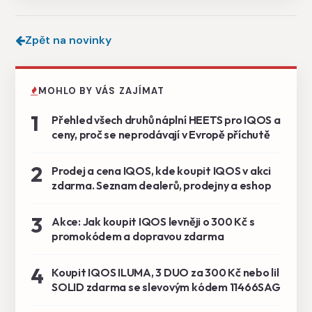
Zpět na novinky
MOHLO BY VÁS ZAJÍMAT
1
Přehled všech druhů náplní HEETS pro IQOS a
ceny, proč se neprodávají v Evropě příchutě
2
Prodej a cena IQOS, kde koupit IQOS v akci
zdarma. Seznam dealerů, prodejny a eshop
3
Akce: Jak koupit IQOS levněji o 300 Kč s
promokódem a dopravou zdarma
4
Koupit IQOS ILUMA, 3 DUO za 300 Kč nebo lil
SOLID zdarma se slevovým kódem 11466SAG