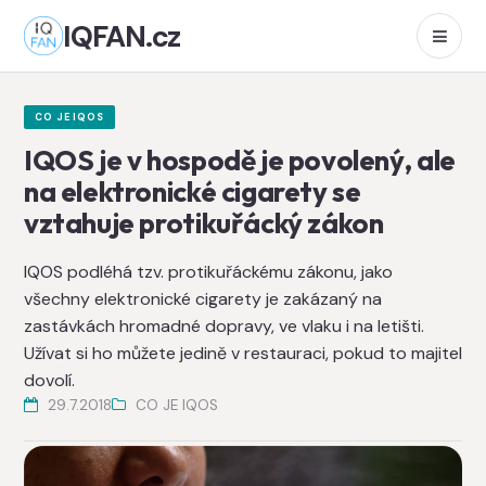
IQFAN.cz
CO JE IQOS
IQOS je v hospodě je povolený, ale
na elektronické cigarety se
vztahuje protikuřácký zákon
IQOS podléhá tzv. protikuřáckému zákonu, jako
všechny elektronické cigarety je zakázaný na
zastávkách hromadné dopravy, ve vlaku i na letišti.
Užívat si ho můžete jedině v restauraci, pokud to majitel
dovolí.
29.7.2018
CO JE IQOS