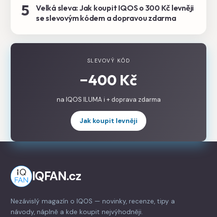
5
Velká sleva: Jak koupit IQOS o 300 Kč levněji
se slevovým kódem a dopravou zdarma
SLEVOVÝ KÓD
−400 Kč
na IQOS ILUMA i + doprava zdarma
Jak koupit levněji
IQFAN.cz
Nezávislý magazín o IQOS — novinky, recenze, tipy a
návody, náplně a kde koupit nejvýhodněji.