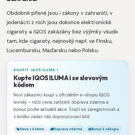
Obdobně přísné jsou i zákony v zahraničí, v
jedenácti z nich jsou dokonce elektronické
cigarety a IQOS zakázány bez výjimky všude
tam, kde cigarety, nejnověji např. ve Finsku,
Lucembursku, Maďarsku nebo Polsku.
KOUPIT IQOS ILUMA I
Kupte IQOS ILUMA i se slevovým
kódem
Noví zákazníci koupí v oficiálním e-shopu IQOS
levněji – nižší cena zařízení, doprava zdarma a
bonus podle aktuální akce. Stačí se zaregistrovat a
v košíku zadat náš doporučovací kód.
Sleva s kódem
Doprava zdarma
Bonus k nákupu