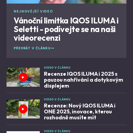
NEJNOVĚJŠÍ VIDEO
Vánoční limitka IQOS ILUMA i
Seletti - podívejte se na naši
videorecenzi
PŘEHRÁT V ČLÁNKU
VIDEO V ČLÁNKU
Recenze IQOS ILUMA i 2025 s
pauzou nahřívání a dotykovým
displejem
VIDEO V ČLÁNKU
Recenze: Nový IQOS ILUMA i
ONE 2025, inovace, kterou
rozhodně musíte mít
VIDEO V ČLÁNKU