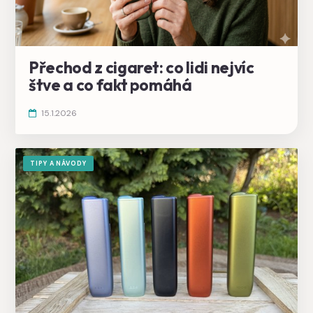
Přechod z cigaret: co lidi nejvíc
štve a co fakt pomáhá
15.1.2026
TIPY A NÁVODY