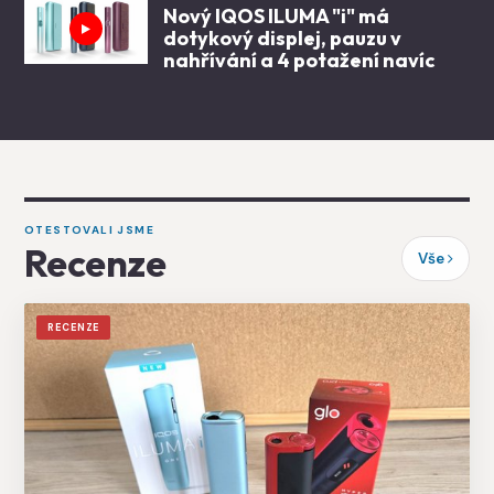
Nový IQOS ILUMA "i" má
dotykový displej, pauzu v
nahřívání a 4 potažení navíc
OTESTOVALI JSME
Recenze
Vše
RECENZE