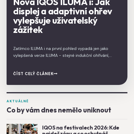
Nová IQOS ILUMA i: Jak
displej a adaptivní ohřev
vylepšuje uživatelský
zážitek
Zatímco ILUMA i na první pohled vypadá jen jako
vylepšená verze ILUMA - stejné indukční ohřívání,
stejné TEREA náplně, žádné čištění - jeden detail
signalizuje mnohem větší posun: zařízení má dotykový
ČÍST CELÝ ČLÁNEK
displej. ILUMA i je první IQOS, který přidává uživatelské
funkce, jaké byste čekali spíš u smartphonu nebo
vapovacího modu než u tabákového produktu.
AKTUÁLNĚ
Co by vám dnes nemělo uniknout
IQOS na festivalech 2026: Kde
najdeš zónu a co ochutnáš