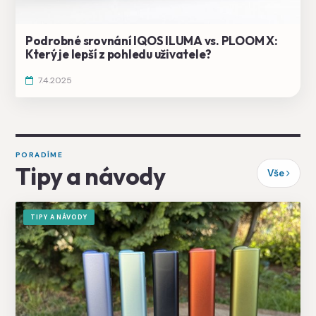
Podrobné srovnání IQOS ILUMA vs. PLOOM X:
Který je lepší z pohledu uživatele?
7.4.2025
PORADÍME
Tipy a návody
Vše
TIPY A NÁVODY