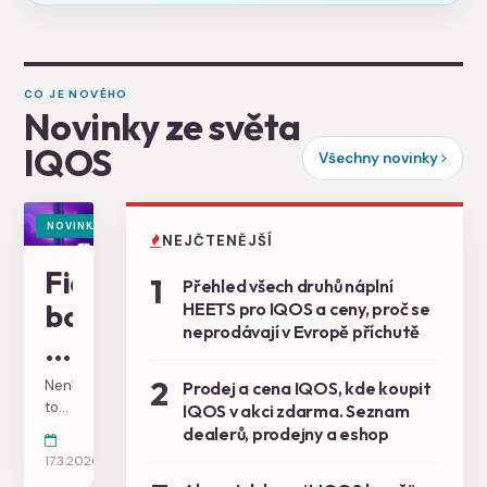
CO JE NOVÉHO
Novinky ze světa
IQOS
Všechny novinky
NOVINKA
NEJČTENĚJŠÍ
Fialová
1
Přehled všech druhů náplní
bomba
HEETS pro IQOS a ceny, proč se
neprodávají v Evropě příchutě
ILUMA
i
2
Není
Prodej a cena IQOS, kde koupit
Electric
to
IQOS v akci zdarma. Seznam
ani
dealerů, prodejny a eshop
Purple
týden,
17.3.2026
co
explodovala