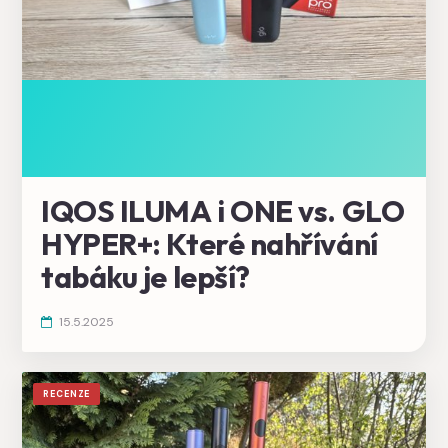
IQOS ILUMA i ONE vs. GLO
HYPER+: Které nahřívání
tabáku je lepší?
15.5.2025
RECENZE