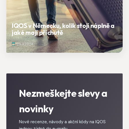
IQOS v Německu, kolik stojí náplně a
jaké mají příchutě
29.3.2024
Nezmeškejte slevy a
novinky
Nové recenze, návody a akční kódy na IQOS
jednou týdně do e-mailu.