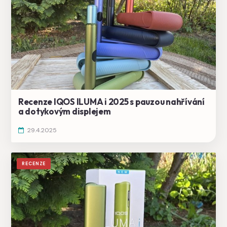
Recenze IQOS ILUMA i 2025 s pauzou nahřívání
a dotykovým displejem
29.4.2025
RECENZE