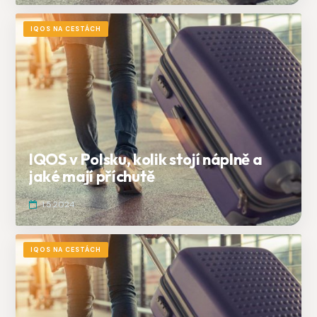
IQOS NA CESTÁCH
IQOS v Polsku, kolik stojí náplně a
jaké mají příchutě
1.5.2024
IQOS NA CESTÁCH