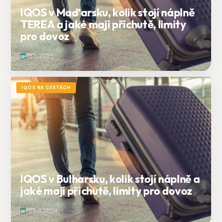
IQOS v Maďarsku, kolik stojí náplně
TEREA a jaké mají příchutě, limity
pro dovoz
3.5.2025
IQOS NA CESTÁCH
IQOS v Bulharsku, kolik stojí náplně a
jaké mají příchutě, limity pro dovoz
28.6.2024