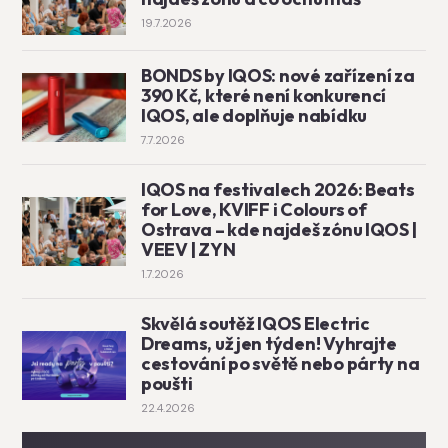
19.7.2026
BONDS by IQOS: nové zařízení za
390 Kč, které není konkurencí
IQOS, ale doplňuje nabídku
7.7.2026
IQOS na festivalech 2026: Beats
for Love, KVIFF i Colours of
Ostrava – kde najdeš zónu IQOS |
VEEV | ZYN
1.7.2026
Skvělá soutěž IQOS Electric
Dreams, už jen týden! Vyhrajte
cestování po světě nebo párty na
poušti
22.4.2026