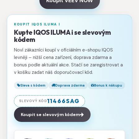
Koupit VEEV NOW
KOUPIT IQOS ILUMA I
Kupte IQOS ILUMA i se slevovým
kódem
Noví zákazníci koupí v oficiálním e-shopu IQOS
levněji – nižší cena zařízení, doprava zdarma a
bonus podle aktuální akce. Stačí se zaregistrovat a
v košíku zadat náš doporučovací kód.
Sleva s kódem
Doprava zdarma
Bonus k nákupu
11466SAG
SLEVOVÝ KÓD
Koupit se slevovým kódem