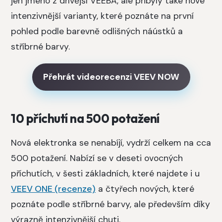
jen jméno z dřívější VEEBA, ale přibyly také nové
intenzivnější varianty, které poznáte na první
pohled podle barevně odlišných náústků a
stříbrné barvy.
Přehrát videorecenzi VEEV NOW
10 příchutí na 500 potažení
Nová elektronka se nenabíjí, vydrží celkem na cca
500 potažení. Nabízí se v deseti ovocných
příchutích, v šesti základních, které najdete i u
VEEV ONE (recenze)
a čtyřech nových, které
poznáte podle stříbrné barvy, ale především díky
výrazně intenzivnější chuti.