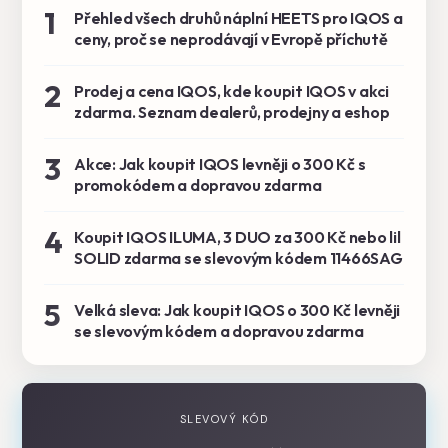
1
Přehled všech druhů náplní HEETS pro IQOS a
ceny, proč se neprodávají v Evropě příchutě
2
Prodej a cena IQOS, kde koupit IQOS v akci
zdarma. Seznam dealerů, prodejny a eshop
3
Akce: Jak koupit IQOS levněji o 300 Kč s
promokódem a dopravou zdarma
4
Koupit IQOS ILUMA, 3 DUO za 300 Kč nebo lil
SOLID zdarma se slevovým kódem 11466SAG
5
Velká sleva: Jak koupit IQOS o 300 Kč levněji
se slevovým kódem a dopravou zdarma
SLEVOVÝ KÓD