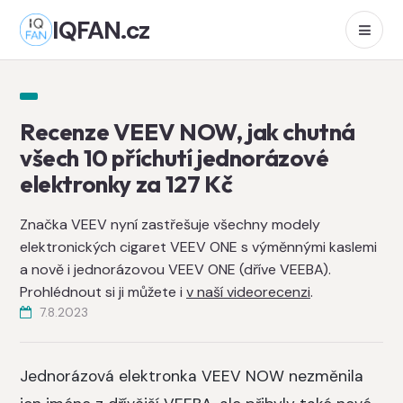
IQFAN.cz
Recenze VEEV NOW, jak chutná
všech 10 příchutí jednorázové
elektronky za 127 Kč
Značka VEEV nyní zastřešuje všechny modely
elektronických cigaret VEEV ONE s výměnnými kaslemi
a nově i jednorázovou VEEV ONE (dříve VEEBA).
Prohlédnout si ji můžete i
v naší videorecenzi
.
7.8.2023
Jednorázová elektronka VEEV NOW nezměnila