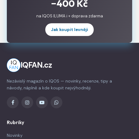
−400 Kč
na IQOS ILUMA i + doprava zdarma
Jak koupit levněji
IQFAN.cz
Nezávislý magazín o IQOS — novinky, recenze, tipy a
návody, náplně a kde koupit nejvýhodněji.
Rubriky
Novinky