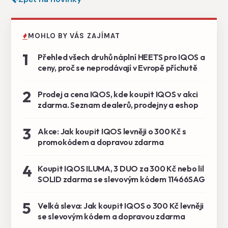
MOHLO BY VÁS ZAJÍMAT
1
Přehled všech druhů náplní HEETS pro IQOS a
ceny, proč se neprodávají v Evropě příchutě
2
Prodej a cena IQOS, kde koupit IQOS v akci
zdarma. Seznam dealerů, prodejny a eshop
3
Akce: Jak koupit IQOS levněji o 300 Kč s
promokódem a dopravou zdarma
4
Koupit IQOS ILUMA, 3 DUO za 300 Kč nebo lil
SOLID zdarma se slevovým kódem 11466SAG
5
Velká sleva: Jak koupit IQOS o 300 Kč levněji
se slevovým kódem a dopravou zdarma