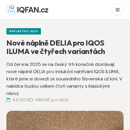
IQFAN.cz
NÁPLNĚ PRO IQOS
Nové náplně DELIA pro IQOS
ILUMA ve čtyřech variantách
Od června 2025 se na český trh konečně dostávají
nové náplně DELIA pro indukční nahřívání IQOS ILUMA,
které jsme si dovezli ze sousedního Slovenska už loni. V
nabídce budou celkem čtyři varianty s klasickými
názvy.
8.6.2025
NÁPLNĚ pro IQOS