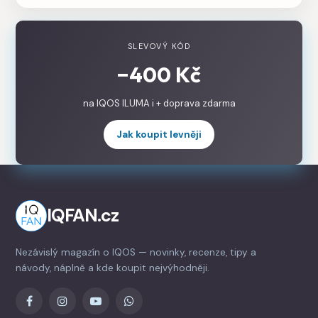
SLEVOVÝ KÓD
−400 Kč
na IQOS ILUMA i + doprava zdarma
Jak koupit levněji
IQFAN.cz
Nezávislý magazín o IQOS — novinky, recenze, tipy a
návody, náplně a kde koupit nejvýhodněji.