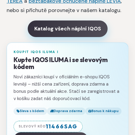
TEREA
a
beztabákové ochucené náplně LEVIA
,
nebo si příchutě porovnejte v našem katalogu.
Katalog všech náplní IQOS
KOUPIT IQOS ILUMA I
Kupte IQOS ILUMA i se slevovým
kódem
Noví zákazníci koupí v oficiálním e-shopu IQOS
levněji – nižší cena zařízení, doprava zdarma a
bonus podle aktuální akce. Stačí se zaregistrovat a
v košíku zadat náš doporučovací kód.
Sleva s kódem
Doprava zdarma
Bonus k nákupu
11466SAG
SLEVOVÝ KÓD